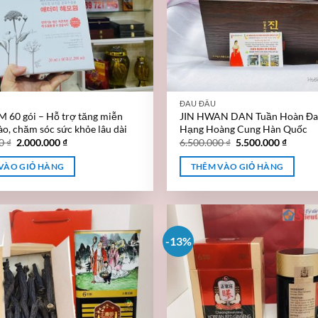
ĐAU ĐẦU
60 gói – Hỗ trợ tăng miễn
JIN HWAN DAN Tuần Hoàn Đa
ào, chăm sóc sức khỏe lâu dài
Hạng Hoàng Cung Hàn Quốc
00
₫
2.000.000
₫
6.500.000
₫
5.500.000
₫
VÀO GIỎ HÀNG
THÊM VÀO GIỎ HÀNG
-13%