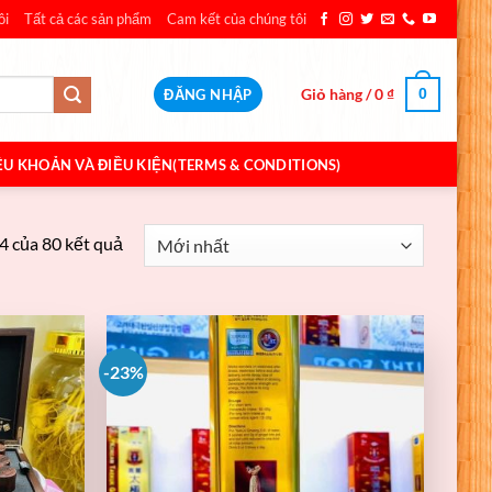
ôi
Tất cả các sản phẩm
Cam kết của chúng tôi
Giỏ hàng /
0
₫
0
ĐĂNG NHẬP
ỀU KHOẢN VÀ ĐIỀU KIỆN(TERMS & CONDITIONS)
4 của 80 kết quả
-23%