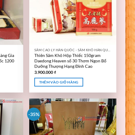
SÂM CAO LY HÀN QUỐC - SÂM KHÔ HÀN QUỐC
àng Gia
Thiên Sâm Khô Hộp Thiếc 150gram
ốc 1200
Daedong Heaven số 30 Thơm Ngon Bổ
Dưỡng Thượng Hạng Đỉnh Cao
3.900.000
₫
THÊM VÀO GIỎ HÀNG
-35%