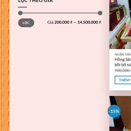
LỌC THEO GIÁ
Giá
Giá
Giá
200.000 ₫
—
14.500.000 ₫
LỌC
thấp
cao
nhất
nhất
NHÂN SÂ
Hồng Sâm
bồi bổ s
900.000
THÊM 
-15%