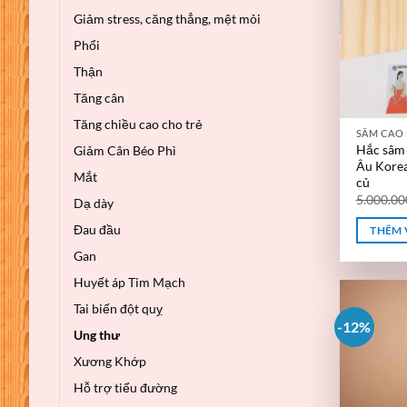
Giảm stress, căng thẳng, mệt mỏi
Phổi
Thận
Tăng cân
Tăng chiều cao cho trẻ
Hắc sâm 
Giảm Cân Béo Phì
Âu Korea
Mắt
củ
5.000.0
Dạ dày
Đau đầu
THÊM 
Gan
Huyết áp Tim Mạch
Tai biến đột quỵ
-12%
Ung thư
Xương Khớp
Hỗ trợ tiểu đường