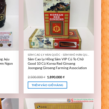
SÂM CAO LY HÀN QUỐC - SÂM KHÔ HÀN QUỐC
g Jeju
Sâm Cao Ly Hồng Sâm VIP Củ To Chữ
hơm Ngon
Good 10 Củ Korea Red Ginseng
Joongang Ginseng Farming Association
2.500.000
₫
1.890.000
₫
THÊM VÀO GIỎ HÀNG