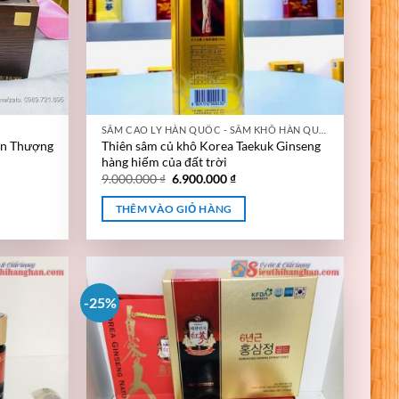
SÂM CAO LY HÀN QUỐC - SÂM KHÔ HÀN QUỐC
n Thượng
Thiên sâm củ khô Korea Taekuk Ginseng
hàng hiếm của đất trời
9.000.000
₫
6.900.000
₫
THÊM VÀO GIỎ HÀNG
-25%