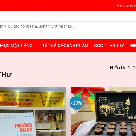
Về chúng t
 MỤC MẶT HÀNG
TẤT CẢ CÁC SẢN PHẨM
GÓC THANH LÝ
ĐI
Hiển thị 1–2
THƯ
-15%