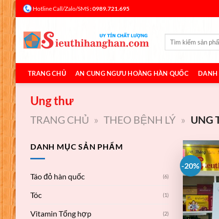
Bỏ
: 0989.721.695
Hotline Call/Zalo/SMS
qua
nội
Tìm
dung
kiếm:
TRANG CHỦ
AN CUNG NGƯU HOÀNG HÀN QUỐC
DANH
Ung thư
TRANG CHỦ
»
THEO BỆNH LÝ
»
UNG 
DANH MỤC SẢN PHẨM
-20%
Táo đỏ hàn quốc
(6)
Tóc
(1)
Vitamin Tổng hợp
(2)