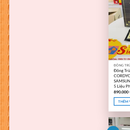
ĐÔNG TR
Đông Tr
CORDYC
SAMSUNG
5 Liệu P
890.000
THÊM 