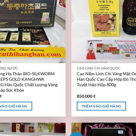
ÙNG NƯỚC
CAO LINH CHI HÀN QUỐC
ùng Hạ Thảo BIO-SILKWORM
Cao Nấm Linh Chi Vàng Mật On
EPS GOLD KANGHWA
Hàn Quốc Cao Cấp Hộp Đỏ T
 Hàn Quốc Chất Lượng Vàng
Tuyệt Hảo Hộp 800g
háp Sức Khỏe
₫
850.000
₫
VÀO GIỎ HÀNG
THÊM VÀO GIỎ HÀNG