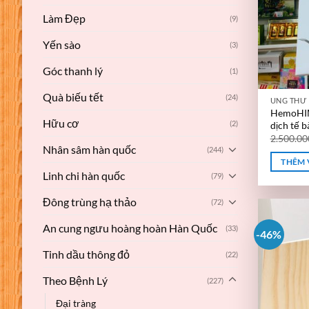
Làm Đẹp
(9)
Yến sào
(3)
Góc thanh lý
(1)
Quà biếu tết
(24)
UNG THƯ
HemoHIM 
Hữu cơ
(2)
dịch tế b
2.500.0
Nhân sâm hàn quốc
(244)
THÊM 
Linh chi hàn quốc
(79)
Đông trùng hạ thảo
(72)
An cung ngưu hoàng hoàn Hàn Quốc
(33)
-46%
Tinh dầu thông đỏ
(22)
Theo Bệnh Lý
(227)
Đại tràng