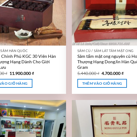
M SÂM HÀN QUỐC
SÂM CỦ / SÂM LÁT TẨM MẬT ONG
 Chính Phủ KGC 30 Viên Hàn
Sâm tẩm mật ong nguyên củ Ho
ượng Hạng Dành Cho Giới
Thượng Hạng DongJin Hàn Qu
Lưu
Gram
000
₫
11.900.000
₫
5.440.000
₫
4.700.000
₫
VÀO GIỎ HÀNG
THÊM VÀO GIỎ HÀNG