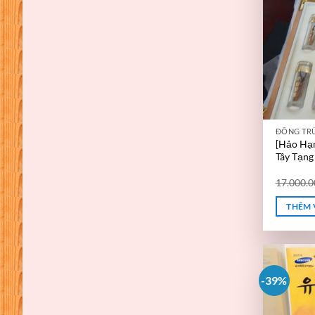
ĐÔNG TR
[Hảo Hạ
Tây Tạng
17.000.
THÊM 
-39%