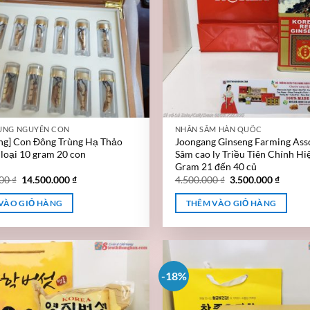
ÙNG NGUYÊN CON
NHÂN SÂM HÀN QUỐC
ng] Con Đông Trùng Hạ Thảo
Joongang Ginseng Farming Ass
 loại 10 gram 20 con
Sâm cao ly Triều Tiên Chính Hi
Gram 21 đến 40 củ
000
₫
14.500.000
₫
4.500.000
₫
3.500.000
₫
VÀO GIỎ HÀNG
THÊM VÀO GIỎ HÀNG
-18%