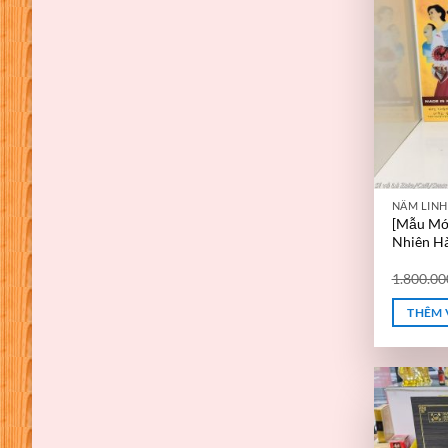
NẤM LINH
[Mẫu Mới
Nhiên Hà
1.800.0
THÊM 