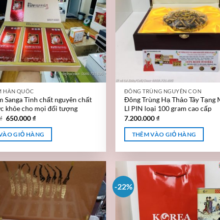
M HÀN QUỐC
ĐÔNG TRÙNG NGUYÊN CON
 Sanga Tinh chất nguyên chất
Đông Trùng Hạ Thảo Tây Tạng
ức khỏe cho mọi đối tượng
LI PIN loại 100 gram cao cấp
₫
650.000
₫
7.200.000
₫
VÀO GIỎ HÀNG
THÊM VÀO GIỎ HÀNG
-22%