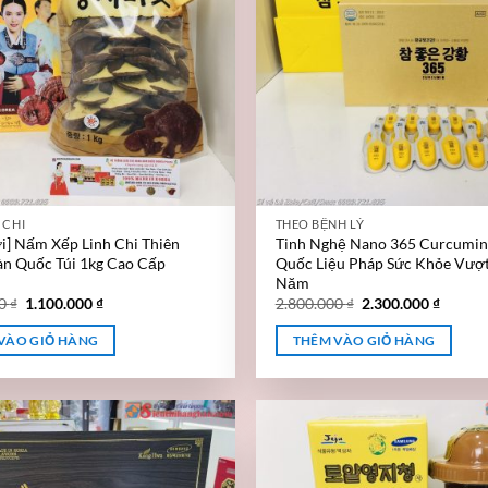
 CHI
THEO BỆNH LÝ
] Nấm Xếp Linh Chi Thiên
Tinh Nghệ Nano 365 Curcumin
n Quốc Túi 1kg Cao Cấp
Quốc Liệu Pháp Sức Khỏe Vượt
Năm
00
₫
1.100.000
₫
2.800.000
₫
2.300.000
₫
VÀO GIỎ HÀNG
THÊM VÀO GIỎ HÀNG