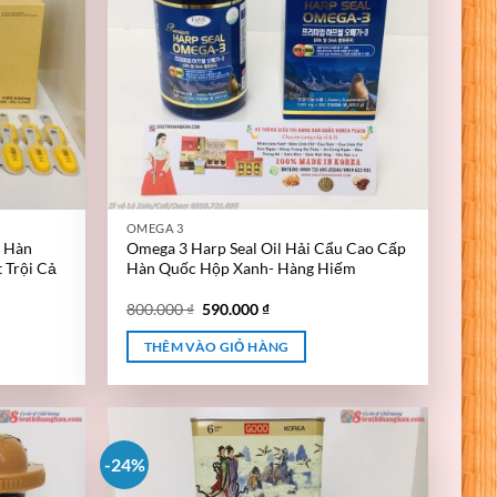
OMEGA 3
 Hàn
Omega 3 Harp Seal Oil Hải Cẩu Cao Cấp
 Trội Cả
Hàn Quốc Hộp Xanh- Hàng Hiếm
800.000
₫
590.000
₫
THÊM VÀO GIỎ HÀNG
-24%