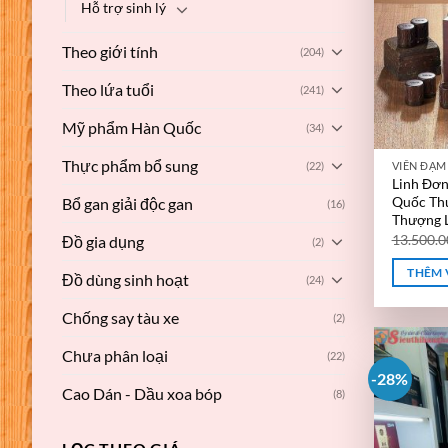
Hỗ trợ sinh lý
Theo giới tính
(204)
Theo lứa tuổi
(241)
Mỹ phẩm Hàn Quốc
(34)
Thực phẩm bổ sung
(22)
VIÊN ĐẠ
Linh Đơn
Quốc Th
Bổ gan giải độc gan
(16)
Thượng 
13.500.
Đồ gia dụng
(2)
THÊM 
Đồ dùng sinh hoạt
(24)
Chống say tàu xe
(2)
Chưa phân loại
(22)
-28%
Cao Dán - Dầu xoa bóp
(8)