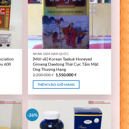
NHÂN SÂM HÀN QUỐC
ociation
[Mới về] Korean Taekuk Honeyed
ệu 600
Ginseng Daedong Thái Cực Tẩm Mật
Ong Thượng Hạng
2.200.000
₫
1.550.000
₫
THÊM VÀO GIỎ HÀNG
-26%