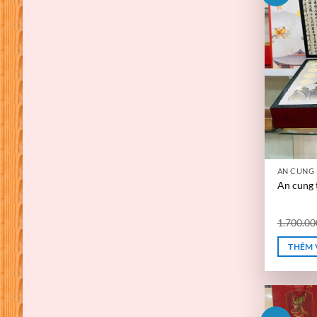
AN CUNG
An cung
1.700.0
THÊM 