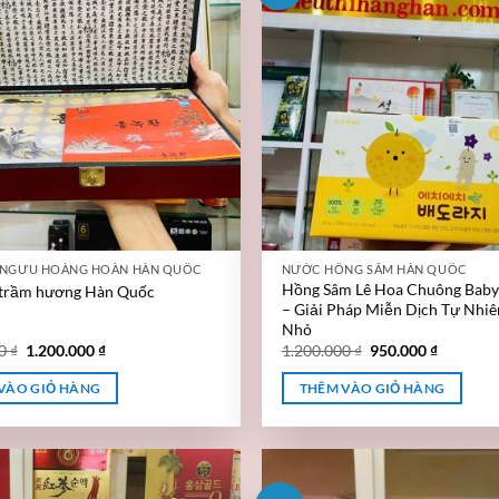
 NGƯU HOÀNG HOÀN HÀN QUỐC
NƯỚC HỒNG SÂM HÀN QUỐC
Hồng Sâm Lê Hoa Chuông Bab
 trầm hương Hàn Quốc
– Giải Pháp Miễn Dịch Tự Nhiê
Nhỏ
00
₫
1.200.000
₫
1.200.000
₫
950.000
₫
VÀO GIỎ HÀNG
THÊM VÀO GIỎ HÀNG