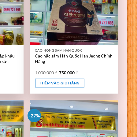
CAO HỒNG SÂM HÀN QUỐC
ập khẩu
Cao hắc sâm Hàn Quốc Han Jeong Chính
u sức
Hãng
1.000.000
₫
750.000
₫
THÊM VÀO GIỎ HÀNG
-27%