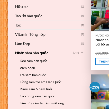
Hữu cơ
(2)
Táo đỏ hàn quốc
(6)
Tóc
(1)
Vitamin Tổng hợp
(2)
NƯỚC HỒ
Nước ép 
Làm Đẹp
(9)
bồi bổ s
Nhân sâm hàn quốc
(244)
800.000
Kẹo sâm hàn quốc
THÊM 
Viên hoàn
Trà sâm hàn quốc
Hồng sâm trẻ em Hàn Quốc
-23%
Rượu sâm 6 năm tuổi
Cao hồng sâm hàn quốc
Sâm củ / sâm lát tẩm mật ong