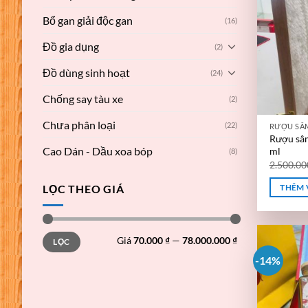
Bổ gan giải độc gan
(16)
Đồ gia dụng
(2)
Đồ dùng sinh hoạt
(24)
Chống say tàu xe
(2)
Chưa phân loại
(22)
RƯỢU SÂM
Rượu sâm
Cao Dán - Dầu xoa bóp
ml
(8)
2.500.0
LỌC THEO GIÁ
THÊM 
Giá
Giá
Giá
70.000 ₫
—
78.000.000 ₫
LỌC
thấp
cao
nhất
nhất
-14%