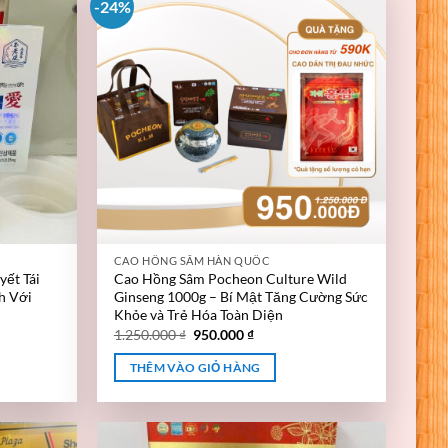
-24%
CAO HỒNG SÂM HÀN QUỐC
ết Tái
Cao Hồng Sâm Pocheon Culture Wild
h Với
Ginseng 1000g – Bí Mật Tăng Cường Sức
Khỏe và Trẻ Hóa Toàn Diện
1.250.000
₫
950.000
₫
THÊM VÀO GIỎ HÀNG