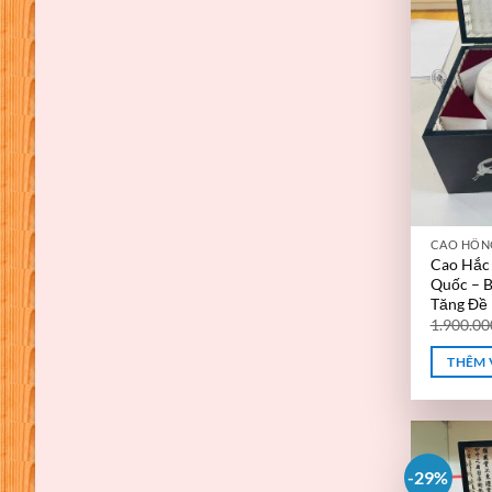
CAO HỒN
Cao Hắc
Quốc – B
Tăng Đề
1.900.0
THÊM 
-29%