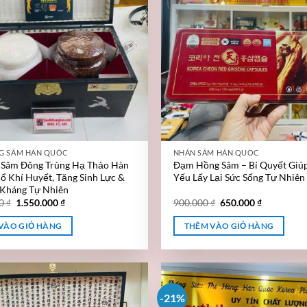
G SÂM HÀN QUỐC
NHÂN SÂM HÀN QUỐC
 Sâm Đông Trùng Hạ Thảo Hàn
Đạm Hồng Sâm – Bí Quyết Giú
ổ Khí Huyết, Tăng Sinh Lực &
Yếu Lấy Lại Sức Sống Tự Nhiên
 Kháng Tự Nhiên
00
₫
1.550.000
₫
900.000
₫
650.000
₫
VÀO GIỎ HÀNG
THÊM VÀO GIỎ HÀNG
-21%