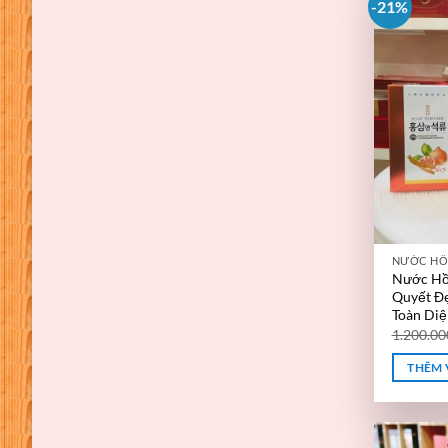
-21%
NƯỚC HỒ
Nước Hồn
Quyết Đ
Toàn Diệ
1.200.0
THÊM 