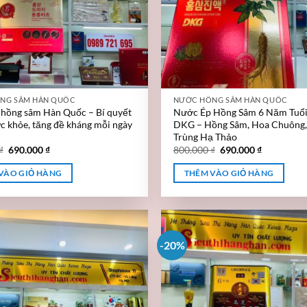
NG SÂM HÀN QUỐC
NƯỚC HỒNG SÂM HÀN QUỐC
hồng sâm Hàn Quốc – Bí quyết
Nước Ép Hồng Sâm 6 Năm Tuổ
ức khỏe, tăng đề kháng mỗi ngày
DKG – Hồng Sâm, Hoa Chuông,
Trùng Hạ Thảo
₫
690.000
₫
800.000
₫
690.000
₫
VÀO GIỎ HÀNG
THÊM VÀO GIỎ HÀNG
-20%