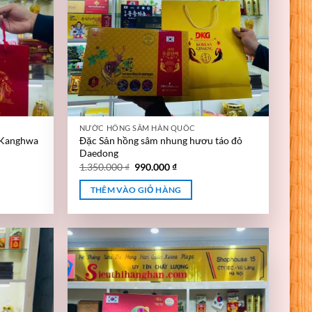
NƯỚC HỒNG SÂM HÀN QUỐC
 Kanghwa
Đặc Sản hồng sâm nhung hươu táo đỏ
Daedong
1.350.000
₫
990.000
₫
THÊM VÀO GIỎ HÀNG