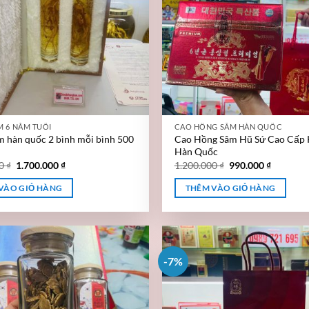
 6 NĂM TUỔI
CAO HỒNG SÂM HÀN QUỐC
 hàn quốc 2 bình mỗi bình 500
Cao Hồng Sâm Hũ Sứ Cao Cấp
Hàn Quốc
00
₫
1.700.000
₫
1.200.000
₫
990.000
₫
VÀO GIỎ HÀNG
THÊM VÀO GIỎ HÀNG
-7%