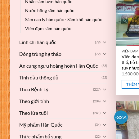
Nhân sâm tươi hàn quốc
Nước hồng sâm hàn quốc
Sâm cao ly hàn quốc - Sâm khô hàn quốc
Viên đạm sâm hàn quốc
Linh chi hàn quốc
(79)
VIÊN ĐẠ
Đông trùng hạ thảo
(72)
Viên đạm
thể, hỗ 
An cung ngưu hoàng hoàn Hàn Quốc
(33)
suy như
1.500.0
Tinh dầu thông đỏ
(22)
THÊM 
Theo Bệnh Lý
(227)
Theo giới tính
(204)
Theo lứa tuổi
(241)
-32%
Mỹ phẩm Hàn Quốc
(34)
Thực phẩm bổ sung
(22)