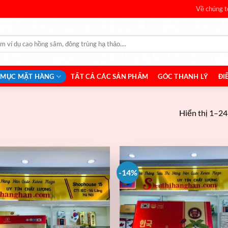
Về chúng t
 MỤC MẶT HÀNG
TẤT CẢ CÁC SẢN PHẨM
GÓC THANH LÝ
ĐI
Hiển thị 1–24
-14%