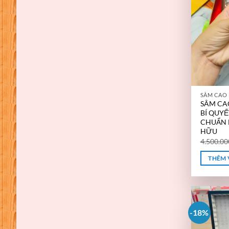
SÂM CA
BÍ QUY
CHUẨN 
HỮU
4.500.0
THÊM 
-18%