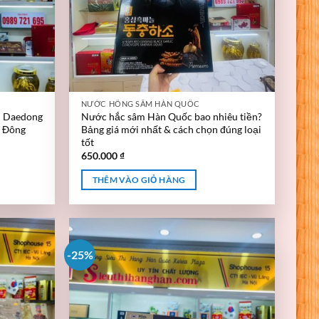
NƯỚC HỒNG SÂM HÀN QUỐC
i Daedong
Nước hắc sâm Hàn Quốc bao nhiêu tiền?
 Đông
Bảng giá mới nhất & cách chọn đúng loại
tốt
650.000
₫
THÊM VÀO GIỎ HÀNG
-25%