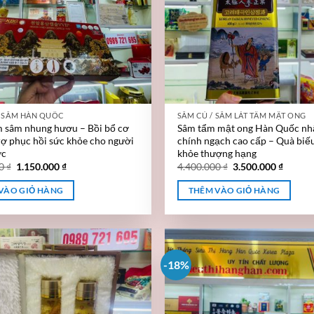
M SÂM HÀN QUỐC
SÂM CỦ / SÂM LÁT TẨM MẬT ONG
 sâm nhung hươu – Bồi bổ cơ
Sâm tẩm mật ong Hàn Quốc nh
trợ phục hồi sức khỏe cho người
chính ngạch cao cấp – Quà biế
ợc
khỏe thượng hạng
00
₫
1.150.000
₫
4.400.000
₫
3.500.000
₫
VÀO GIỎ HÀNG
THÊM VÀO GIỎ HÀNG
-18%