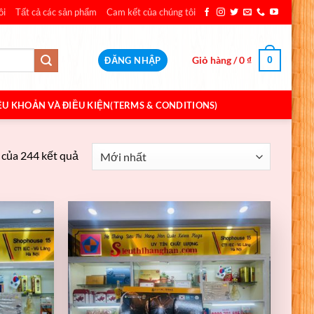
ôi
Tất cả các sản phẩm
Cam kết của chúng tôi
Giỏ hàng /
0
₫
0
ĐĂNG NHẬP
ỀU KHOẢN VÀ ĐIỀU KIỆN(TERMS & CONDITIONS)
 của 244 kết quả