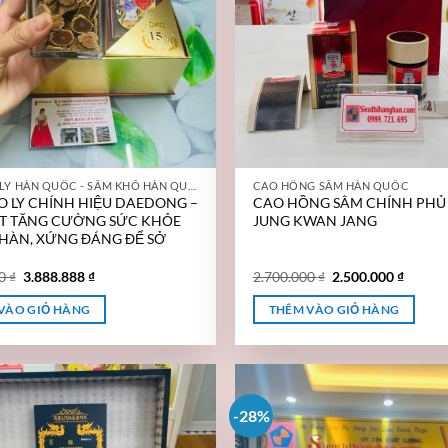
SÂM CAO LY HÀN QUỐC - SÂM KHÔ HÀN QUỐC
CAO HỒNG SÂM HÀN QUỐC
O LY CHÍNH HIỆU DAEDONG –
CAO HỒNG SÂM CHÍNH PHỦ
ẾT TĂNG CƯỜNG SỨC KHỎE
JUNG KWAN JANG
HÀN, XỨNG ĐÁNG ĐỂ SỞ
00
₫
3.888.888
₫
2.700.000
₫
2.500.000
₫
VÀO GIỎ HÀNG
THÊM VÀO GIỎ HÀNG
-28%