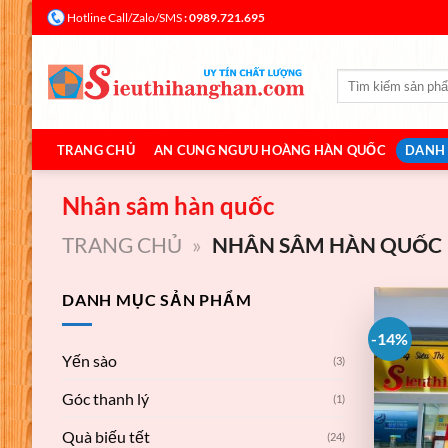
Bỏ
: 0989.721.695
Hotline Call/Zalo/SMS
qua
nội
Tìm
dung
kiếm:
TRANG CHỦ
AN CUNG NGƯU HOÀNG HÀN QUỐC
DANH
Nhân sâm hàn quốc
TRANG CHỦ
»
NHÂN SÂM HÀN QUỐC
DANH MỤC SẢN PHẨM
-14%
Yến sào
(3)
Góc thanh lý
(1)
Quà biếu tết
(24)