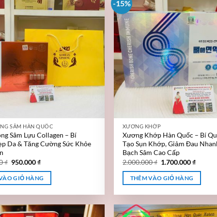
-15%
NG SÂM HÀN QUỐC
XƯƠNG KHỚP
g Sâm Lựu Collagen – Bí
Xương Khớp Hàn Quốc – Bí Quy
ẹp Da & Tăng Cường Sức Khỏe
Tạo Sụn Khớp, Giảm Đau Nhan
n
Bạch Sâm Cao Cấp
00
₫
950.000
₫
2.000.000
₫
1.700.000
₫
VÀO GIỎ HÀNG
THÊM VÀO GIỎ HÀNG