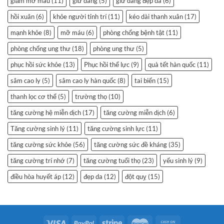
giảm mỡ máu
(11)
giữ dáng
(5)
giữ dáng đẹp da
(6)
hồi xuân
(6)
khỏe người tỉnh trí
(11)
kéo dài thanh xuân
(17)
mạnh khỏe
(8)
mỡ máu
(6)
phòng chống bệnh tật
(11)
phòng chống ung thư
(18)
phòng ung thư
(5)
phục hồi sức khỏe
(13)
Phục hồi thể lực
(9)
quà tết hàn quốc
(11)
sâm cao ly
(5)
sâm cao ly hàn quốc
(8)
tai biến
(15)
thanh lọc cơ thể
(5)
trường thọ
(10)
tăng cường hệ miễn dịch
(17)
tăng cường miễn dịch
(6)
Tăng cường sinh lý
(11)
tăng cường sinh lực
(11)
tăng cường sức khỏe
(56)
tăng cường sức đề kháng
(35)
tăng cường trí nhớ
(7)
tăng cường tuổi thọ
(23)
yếu sinh lý
(9)
điều hòa huyết áp
(12)
đẹp da
(12)
đột quỵ
(15)