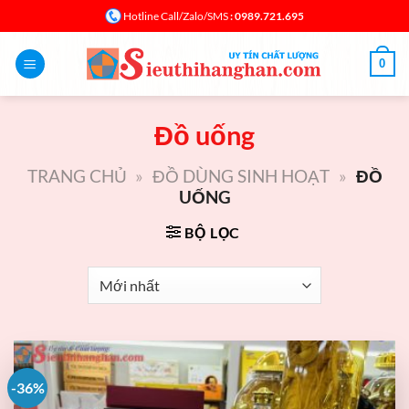
Bỏ
: 0989.721.695
Hotline Call/Zalo/SMS
qua
nội
0
dung
Đồ uống
TRANG CHỦ
»
ĐỒ DÙNG SINH HOẠT
»
ĐỒ
UỐNG
BỘ LỌC
-36%