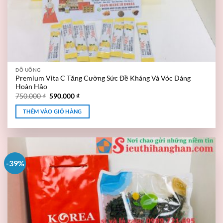
ĐỒ UỐNG
Premium Vita C Tăng Cường Sức Đề Kháng Và Vóc Dáng
Hoàn Hảo
750.000
₫
590.000
₫
THÊM VÀO GIỎ HÀNG
-39%