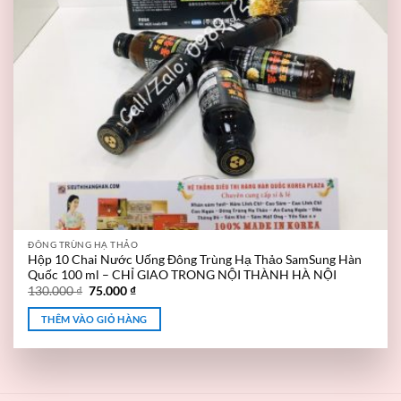
ĐÔNG TRÙNG HẠ THẢO
Hộp 10 Chai Nước Uống Đông Trùng Hạ Thảo SamSung Hàn
Quốc 100 ml – CHỈ GIAO TRONG NỘI THÀNH HÀ NỘI
130.000
₫
75.000
₫
THÊM VÀO GIỎ HÀNG