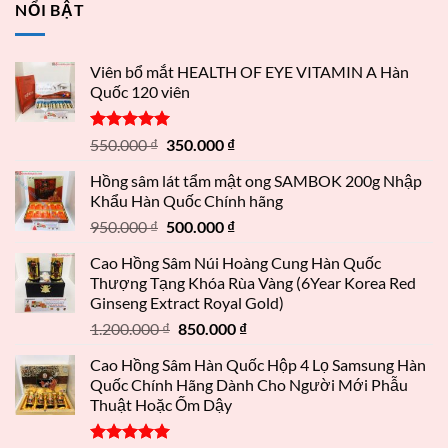
NỔI BẬT
Viên bổ mắt HEALTH OF EYE VITAMIN A Hàn
Quốc 120 viên
Được xếp
550.000
₫
350.000
₫
hạng
5.00
5 sao
Hồng sâm lát tẩm mật ong SAMBOK 200g Nhập
Khẩu Hàn Quốc Chính hãng
950.000
₫
500.000
₫
Cao Hồng Sâm Núi Hoàng Cung Hàn Quốc
Thượng Tạng Khóa Rùa Vàng (6Year Korea Red
Ginseng Extract Royal Gold)
1.200.000
₫
850.000
₫
Cao Hồng Sâm Hàn Quốc Hộp 4 Lọ Samsung Hàn
Quốc Chính Hãng Dành Cho Người Mới Phẫu
Thuật Hoặc Ốm Dậy