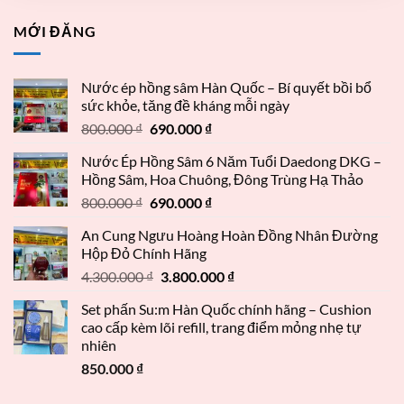
MỚI ĐĂNG
Nước ép hồng sâm Hàn Quốc – Bí quyết bồi bổ
sức khỏe, tăng đề kháng mỗi ngày
800.000
₫
690.000
₫
Nước Ép Hồng Sâm 6 Năm Tuổi Daedong DKG –
Hồng Sâm, Hoa Chuông, Đông Trùng Hạ Thảo
800.000
₫
690.000
₫
An Cung Ngưu Hoàng Hoàn Đồng Nhân Đường
Hộp Đỏ Chính Hãng
4.300.000
₫
3.800.000
₫
Set phấn Su:m Hàn Quốc chính hãng – Cushion
cao cấp kèm lõi refill, trang điểm mỏng nhẹ tự
nhiên
850.000
₫