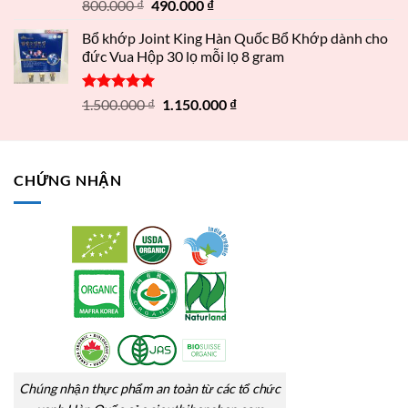
Được xếp
800.000
₫
490.000
₫
hạng
5.00
5 sao
Bổ khớp Joint King Hàn Quốc Bổ Khớp dành cho
đức Vua Hộp 30 lọ mỗi lọ 8 gram
Được xếp
1.500.000
₫
1.150.000
₫
hạng
5.00
5 sao
CHỨNG NHẬN
Chúng nhận thực phẩm an toàn từ các tổ chức