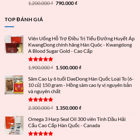
Được xếp
1.200.000
₫
790.000
₫
hạng
5.00
5 sao
TOP ĐÁNH GIÁ
Viên Uống Hỗ Trợ Điều Trị Tiểu Đường Huyết Áp
KwangDong chính hãng Hàn Quôc - Kwangdong
A Blood Sugar Gold - Cao Cấp
Được xếp
1.900.000
₫
1.500.000
₫
hạng
5.00
5 sao
Sâm Cao Ly 6 tuổi DaeDong Hàn Quốc Loại To (6-
10 củ) 150 gram - Hồng sâm cao ly vị nguyên bản
và nguyên chất
Được xếp
2.300.000
₫
1.350.000
₫
hạng
5.00
5 sao
Omega 3 Harp Seal Oil 300 viên Tinh Dầu Hải
Cẩu Cao Cấp Hàn Quốc - Canada