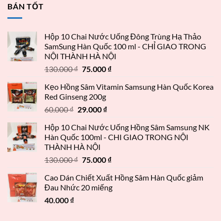
BÁN TỐT
Hộp 10 Chai Nước Uống Đông Trùng Hạ Thảo
SamSung Hàn Quốc 100 ml - CHỈ GIAO TRONG
NỘI THÀNH HÀ NỘI
130.000
₫
75.000
₫
Kẹo Hồng Sâm Vitamin Samsung Hàn Quốc Korea
Red Ginseng 200g
60.000
₫
29.000
₫
Hộp 10 Chai Nước Uống Hồng Sâm Samsung NK
Hàn Quốc 100ml - CHI GIAO TRONG NỘI
THÀNH HÀ NỘI
130.000
₫
75.000
₫
Cao Dán Chiết Xuất Hồng Sâm Hàn Quốc giảm
Đau Nhức 20 miếng
40.000
₫