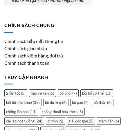
xanh Hàn Quốc của sieuthihanghan.com
CHÍNH SÁCH CHUNG
Chính sách bảo mật thông tin
Chính sách giao nhận
Chính sách kiểm hàng, đổi trả
Chính sách thanh toán
TRUY CẬP NHANH
2 lần tốt
(5)
bảo vệ gan
(5)
bổ phổi
(7)
bồi bổ cơ thể
(13)
bồi bổ sức khỏe
(39)
bổ dưỡng
(6)
bổ gan
(7)
bổ thận
(6)
chống lão hóa
(11)
chống thoái hóa khớp
(5)
cải lão hoàn đồng
(24)
di tinh
(6)
giải độc gan
(5)
giảm cân
(6)