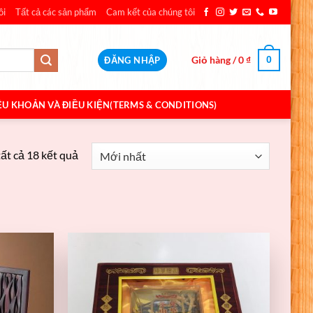
ôi
Tất cả các sản phẩm
Cam kết của chúng tôi
Giỏ hàng /
0
₫
0
ĐĂNG NHẬP
ỀU KHOẢN VÀ ĐIỀU KIỆN(TERMS & CONDITIONS)
tất cả 18 kết quả