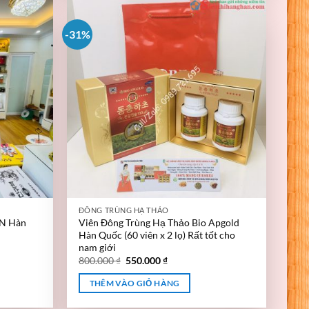
-31%
ĐÔNG TRÙNG HẠ THẢO
N Hàn
Viên Đông Trùng Hạ Thảo Bio Apgold
Hàn Quốc (60 viên x 2 lọ) Rất tốt cho
nam giới
800.000
₫
550.000
₫
THÊM VÀO GIỎ HÀNG