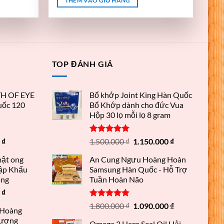
THÊM VÀO GIỎ HÀNG
TOP ĐÁNH GIÁ
TH OF EYE
Bổ khớp Joint King Hàn Quốc
ốc 120
Bổ Khớp dành cho đức Vua
Hộp 30 lọ mỗi lọ 8 gram
Được xếp
0
₫
1.500.000
₫
1.150.000
₫
hạng
5.00
5 sao
mật ong
An Cung Ngưu Hoàng Hoàn
ập Khẩu
Samsung Hàn Quốc - Hỗ Trợ
ãng
Tuần Hoàn Não
0
₫
Được xếp
1.800.000
₫
1.090.000
₫
 Hoàng
hạng
5.00
hượng
5 sao
Omega 3 Harp Seal Oil Hải