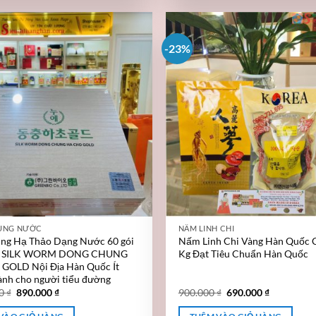
-23%
ÙNG NƯỚC
NẤM LINH CHI
ng Hạ Thảo Dạng Nước 60 gói
Nấm Linh Chi Vàng Hàn Quốc 
g SILK WORM DONG CHUNG
Kg Đạt Tiêu Chuẩn Hàn Quốc
GOLD Nội Địa Hàn Quốc Ít
nh cho người tiểu đường
00
₫
890.000
₫
900.000
₫
690.000
₫