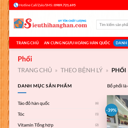
Bỏ
: 0989.721.695
Hotline Call/Zalo/SMS
qua
nội
Tìm
dung
kiếm:
TRANG CHỦ
AN CUNG NGƯU HOÀNG HÀN QUỐC
DANH
Phổi
TRANG CHỦ
»
THEO BỆNH LÝ
»
PHỔI
DANH MỤC SẢN PHẨM
Bổ phổi là
Táo đỏ hàn quốc
(6)
-39%
Tóc
(1)
Vitamin Tổng hợp
(2)