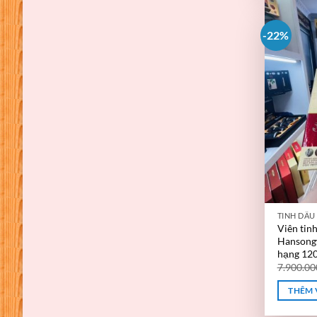
-22%
TINH DẦU
Viên tin
Hansong
hạng 120
7.900.0
THÊM 