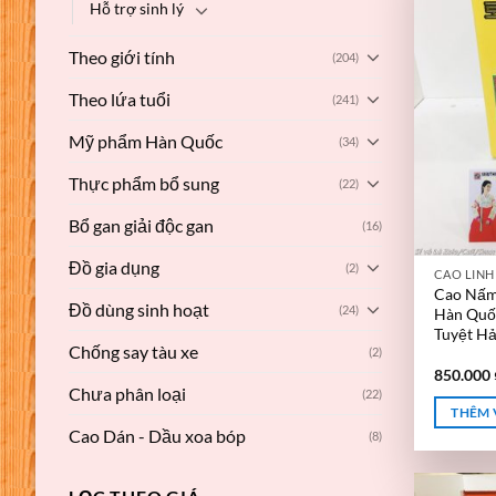
Hỗ trợ sinh lý
Theo giới tính
(204)
Theo lứa tuổi
(241)
Mỹ phẩm Hàn Quốc
(34)
Thực phẩm bổ sung
(22)
Bổ gan giải độc gan
(16)
Đồ gia dụng
(2)
CAO LINH
Cao Nấm 
Đồ dùng sinh hoạt
(24)
Hàn Quố
Tuyệt H
Chống say tàu xe
(2)
850.000
Chưa phân loại
(22)
THÊM 
Cao Dán - Dầu xoa bóp
(8)