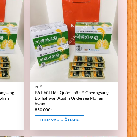
PHỔI
ongsang
Bổ Phổi Hàn Quốc Thần Y Cheongsang
ohan-
Bo-hahwan Austin Undersea Mohan-
hwan
850.000
₫
THÊM VÀO GIỎ HÀNG