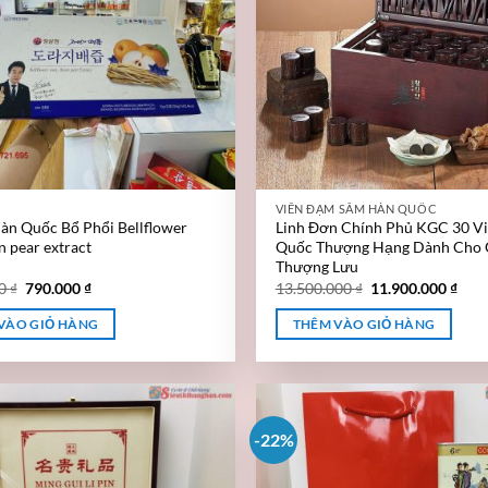
VIÊN ĐẠM SÂM HÀN QUỐC
àn Quốc Bổ Phổi Bellflower
Linh Đơn Chính Phủ KGC 30 V
n pear extract
Quốc Thượng Hạng Dành Cho 
Thượng Lưu
00
₫
790.000
₫
13.500.000
₫
11.900.000
₫
VÀO GIỎ HÀNG
THÊM VÀO GIỎ HÀNG
-22%