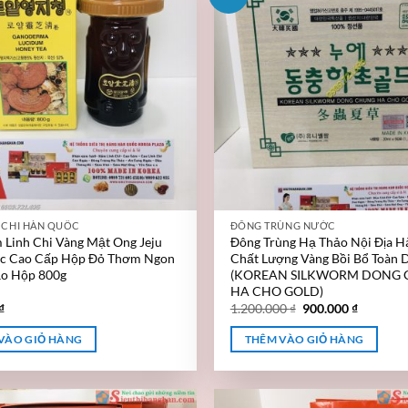
 CHI HÀN QUỐC
ĐÔNG TRÙNG NƯỚC
Linh Chi Vàng Mật Ong Jeju
Đông Trùng Hạ Thảo Nội Địa H
c Cao Cấp Hộp Đỏ Thơm Ngon
Chất Lượng Vàng Bồi Bổ Toàn 
ảo Hộp 800g
(KOREAN SILKWORM DONG
HA CHO GOLD)
₫
1.200.000
₫
900.000
₫
VÀO GIỎ HÀNG
THÊM VÀO GIỎ HÀNG