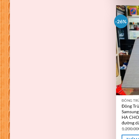
-26%
ĐÔNG TR
Đông Trù
Samsun
HA CHO 
đường dà
1.200.0