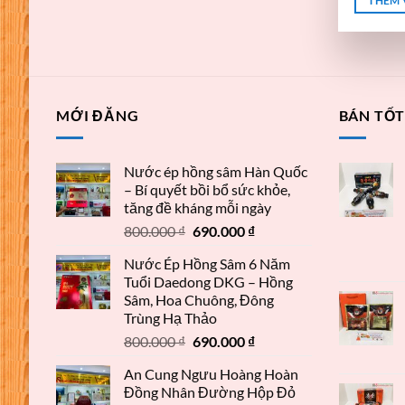
THÊM 
MỚI ĐĂNG
BÁN TỐ
Nước ép hồng sâm Hàn Quốc
– Bí quyết bồi bổ sức khỏe,
tăng đề kháng mỗi ngày
800.000
₫
690.000
₫
Nước Ép Hồng Sâm 6 Năm
Tuổi Daedong DKG – Hồng
Sâm, Hoa Chuông, Đông
Trùng Hạ Thảo
800.000
₫
690.000
₫
An Cung Ngưu Hoàng Hoàn
Đồng Nhân Đường Hộp Đỏ