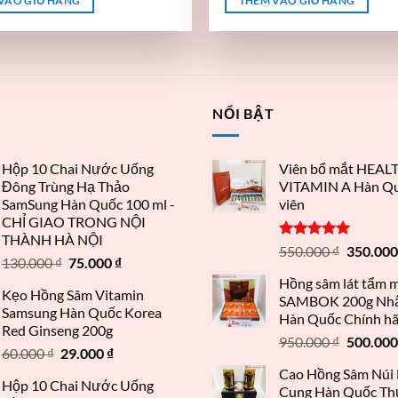
VÀO GIỎ HÀNG
THÊM VÀO GIỎ HÀNG
T
NỔI BẬT
Hộp 10 Chai Nước Uống
Viên bổ mắt HEAL
Đông Trùng Hạ Thảo
VITAMIN A Hàn Qu
SamSung Hàn Quốc 100 ml -
viên
CHỈ GIAO TRONG NỘI
THÀNH HÀ NỘI
Được xếp
550.000
₫
350.00
130.000
₫
75.000
₫
hạng
5.00
5 sao
Hồng sâm lát tẩm 
Kẹo Hồng Sâm Vitamin
SAMBOK 200g Nh
Samsung Hàn Quốc Korea
Hàn Quốc Chính h
Red Ginseng 200g
950.000
₫
500.00
60.000
₫
29.000
₫
Cao Hồng Sâm Núi
Hộp 10 Chai Nước Uống
Cung Hàn Quốc T