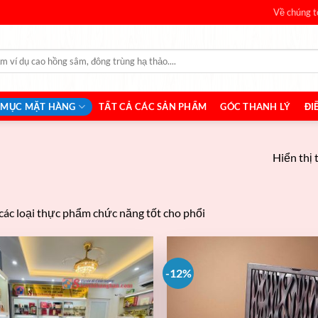
Về chúng t
 MỤC MẶT HÀNG
TẤT CẢ CÁC SẢN PHẨM
GÓC THANH LÝ
ĐI
Hiển thị 
 các loại thực phẩm chức năng tốt cho phổi
-12%