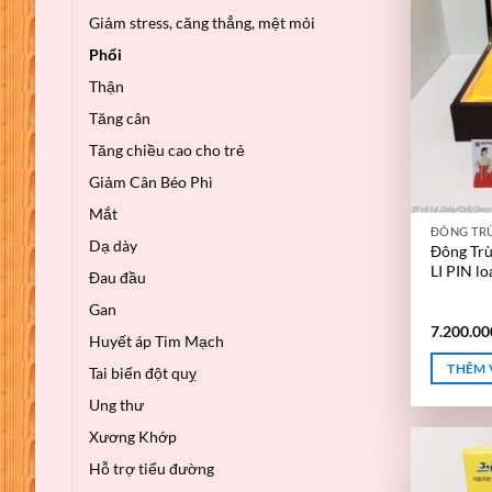
Giảm stress, căng thẳng, mệt mỏi
Phổi
Thận
Tăng cân
Tăng chiều cao cho trẻ
Giảm Cân Béo Phì
Mắt
ĐÔNG TR
Dạ dày
Đông Tr
LI PIN l
Đau đầu
Gan
7.200.0
Huyết áp Tim Mạch
THÊM 
Tai biến đột quỵ
Ung thư
Xương Khớp
Hỗ trợ tiểu đường