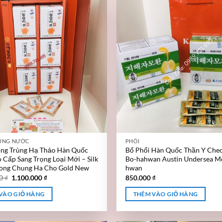
ÙNG NƯỚC
PHỔI
ng Trùng Hạ Thảo Hàn Quốc
Bổ Phổi Hàn Quốc Thần Y Che
 Cấp Sang Trọng Loại Mới – Silk
Bo-hahwan Austin Undersea M
ng Chung Ha Cho Gold New
hwan
00
₫
1.100.000
₫
850.000
₫
VÀO GIỎ HÀNG
THÊM VÀO GIỎ HÀNG