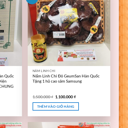
NẤM LINH CHI
àn Quốc
Nấm Linh Chi Đỏ GeumSan Hàn Quốc
Diện
Tặng 1 hũ cao sâm Samsung
 CHUNG
1.500.000
₫
1.100.000
₫
THÊM VÀO GIỎ HÀNG