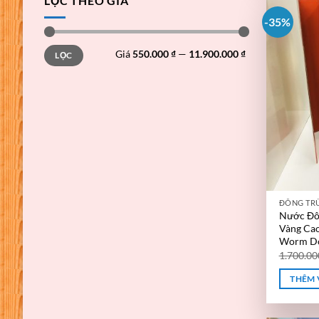
LỌC THEO GIÁ
-35%
Giá
Giá
Giá
550.000 ₫
—
11.900.000 ₫
LỌC
thấp
cao
nhất
nhất
ĐÔNG TR
Nước Đô
Vàng Cao
Worm Do
1.700.0
THÊM 