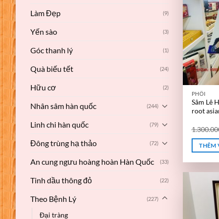
Làm Đẹp
(9)
Yến sào
(3)
Góc thanh lý
(1)
Quà biếu tết
(24)
Hữu cơ
(2)
PHỔI
Sâm Lê H
Nhân sâm hàn quốc
(244)
root asia
Linh chi hàn quốc
(79)
1.300.0
Đông trùng hạ thảo
(72)
THÊM 
An cung ngưu hoàng hoàn Hàn Quốc
(33)
Tinh dầu thông đỏ
(22)
Theo Bệnh Lý
(227)
Đại tràng