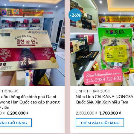
-26%
 THÔNG ĐỎ
LINH CHI HÀN QUỐC
h dầu thông đỏ chính phủ Dami
Nấm Linh Chi KANA NONGSA
wong Hàn Quốc cao cấp thượng
Quốc Siêu Xịn Xò Nhiều Tem
 viên
00
₫
6.200.000
₫
2.300.000
₫
1.700.000
₫
VÀO GIỎ HÀNG
THÊM VÀO GIỎ HÀNG