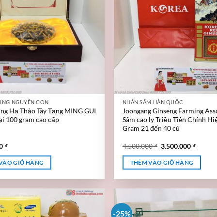
ÙNG NGUYÊN CON
NHÂN SÂM HÀN QUỐC
ùng Hạ Thảo Tây Tạng MING GUI
Joongang Ginseng Farming Ass
oại 100 gram cao cấp
Sâm cao ly Triều Tiên Chính Hi
Gram 21 đến 40 củ
00
₫
4.500.000
₫
3.500.000
₫
VÀO GIỎ HÀNG
THÊM VÀO GIỎ HÀNG
-25%