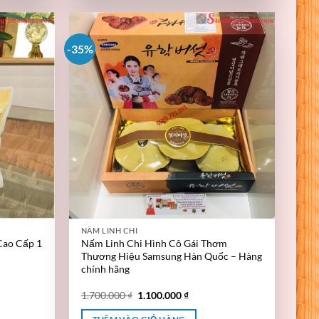
-35%
NẤM LINH CHI
Cao Cấp 1
Nấm Linh Chi Hình Cô Gái Thơm
Thương Hiệu Samsung Hàn Quốc – Hàng
chính hãng
1.700.000
₫
1.100.000
₫