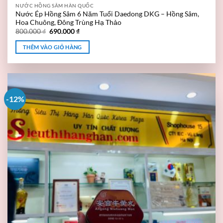
NƯỚC HỒNG SÂM HÀN QUỐC
Nước Ép Hồng Sâm 6 Năm Tuổi Daedong DKG – Hồng Sâm,
Hoa Chuông, Đông Trùng Hạ Thảo
800.000
₫
690.000
₫
THÊM VÀO GIỎ HÀNG
-12%