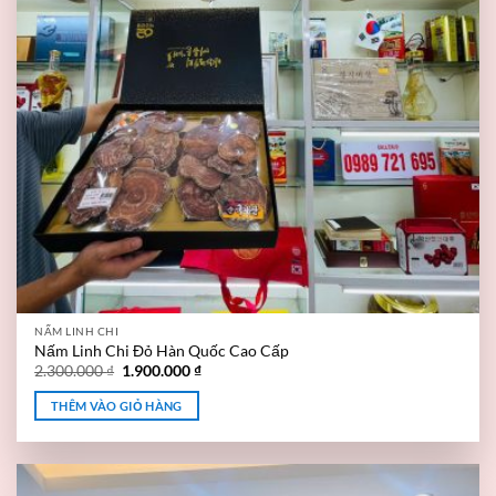
NẤM LINH CHI
Nấm Linh Chi Đỏ Hàn Quốc Cao Cấp
2.300.000
₫
1.900.000
₫
THÊM VÀO GIỎ HÀNG