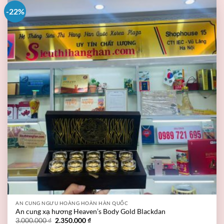
-22%
AN CUNG NGƯU HOÀNG HOÀN HÀN QUỐC
An cung xạ hương Heaven’s Body Gold Blackdan
3.000.000
₫
2.350.000
₫