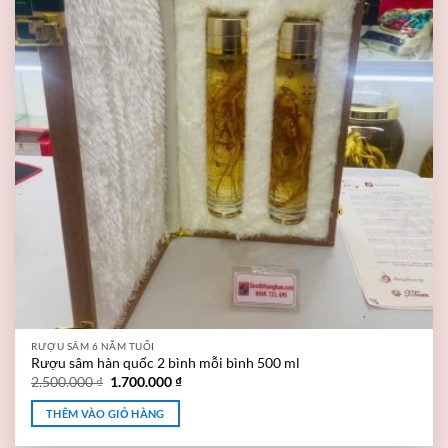
RƯỢU SÂM 6 NĂM TUỔI
Rượu sâm hàn quốc 2 bình mỗi bình 500 ml
2.500.000
₫
1.700.000
₫
THÊM VÀO GIỎ HÀNG