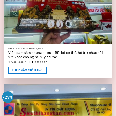
VIÊN ĐẠM SÂM HÀN QUỐC
Viên đạm sâm nhung hươu – Bồi bổ cơ thể, hỗ trợ phục hồi
sức khỏe cho người suy nhược
1.500.000
₫
1.150.000
₫
THÊM VÀO GIỎ HÀNG
-23%