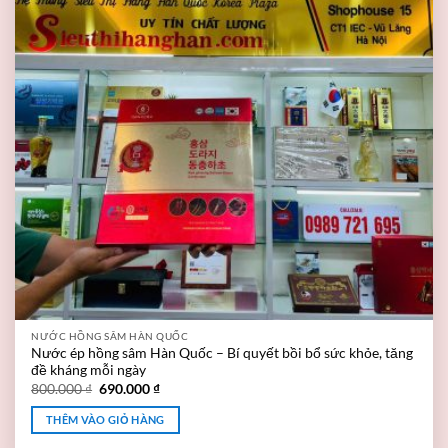
NƯỚC HỒNG SÂM HÀN QUỐC
Nước ép hồng sâm Hàn Quốc – Bí quyết bồi bổ sức khỏe, tăng
đề kháng mỗi ngày
800.000
₫
690.000
₫
THÊM VÀO GIỎ HÀNG