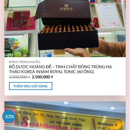
ĐÔNG TRÙNG NƯỚC
BỔ DƯỢC HOÀNG ĐẾ – TINH CHẤT ĐÔNG TRÙNG HẠ
THẢO KOREA INSAM ROYAL TONIC (60 ỐNG)
3.500.000
₫
2.500.000
₫
THÊM VÀO GIỎ HÀNG
-23%