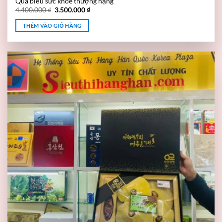
Quà biếu sức khỏe thượng hạng
4.400.000
₫
3.500.000
₫
THÊM VÀO GIỎ HÀNG