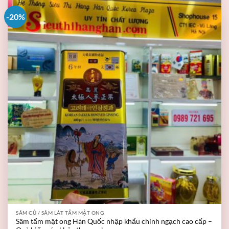
-20%
SÂM CỦ / SÂM LÁT TẨM MẬT ONG
Sâm tẩm mật ong Hàn Quốc nhập khẩu chính ngạch cao cấp –