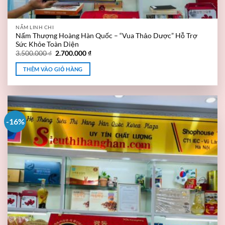
NẤM LINH CHI
Nấm Thượng Hoàng Hàn Quốc – “Vua Thảo Dược” Hỗ Trợ
Sức Khỏe Toàn Diện
3.500.000
₫
2.700.000
₫
THÊM VÀO GIỎ HÀNG
-16%