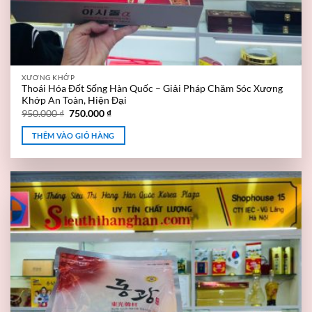
XƯƠNG KHỚP
Thoái Hóa Đốt Sống Hàn Quốc – Giải Pháp Chăm Sóc Xương
Khớp An Toàn, Hiện Đại
950.000
₫
750.000
₫
THÊM VÀO GIỎ HÀNG