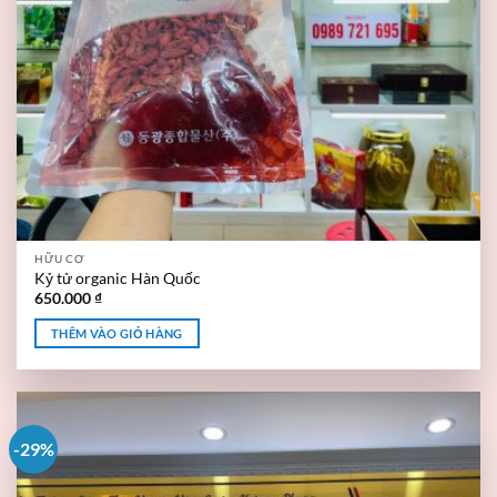
HỮU CƠ
Kỷ tử organic Hàn Quốc
650.000
₫
THÊM VÀO GIỎ HÀNG
-29%