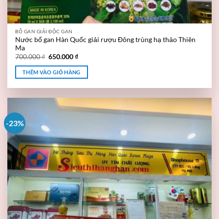
BỔ GAN GIẢI ĐỘC GAN
Nước bổ gan Hàn Quốc giải rượu Đông trùng hạ thảo Thiên
Ma
700.000
₫
650.000
₫
THÊM VÀO GIỎ HÀNG
-23%