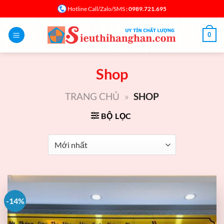
Bỏ
: 0989.721.695
Hotline Call/Zalo/SMS
qua
nội
0
dung
Shop
TRANG CHỦ
»
SHOP
BỘ LỌC
-14%