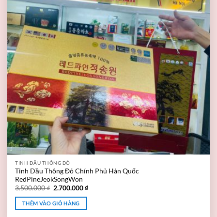
TINH DẦU THÔNG ĐỎ
Tinh Dầu Thông Đỏ Chính Phủ Hàn Quốc
RedPineJeokSongWon
3.500.000
₫
2.700.000
₫
THÊM VÀO GIỎ HÀNG