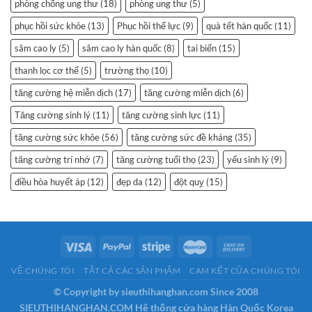
phòng chống ung thư
(18)
phòng ung thư
(5)
phục hồi sức khỏe
(13)
Phục hồi thể lực
(9)
quà tết hàn quốc
(11)
sâm cao ly
(5)
sâm cao ly hàn quốc
(8)
tai biến
(15)
thanh lọc cơ thể
(5)
trường thọ
(10)
tăng cường hệ miễn dịch
(17)
tăng cường miễn dịch
(6)
Tăng cường sinh lý
(11)
tăng cường sinh lực
(11)
tăng cường sức khỏe
(56)
tăng cường sức đề kháng
(35)
tăng cường trí nhớ
(7)
tăng cường tuổi thọ
(23)
yếu sinh lý
(9)
điều hòa huyết áp
(12)
đẹp da
(12)
đột quỵ
(15)
VỀ CHÚNG TÔI
TẤT CẢ CÁC SẢN PHẨM
CAM KẾT CỦA CHÚNG TÔI
© Copyright by sieuthihanghan.com Since 2008
SIEUTHIHANGHAN.COM Hệ thống cửa hàng Hàn Quốc Korea