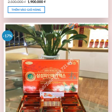
2.500.000
₫
1.900.000
₫
THÊM VÀO GIỎ HÀNG
-17%