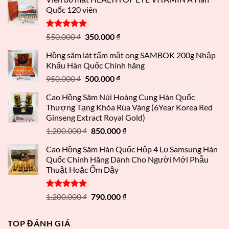
Quốc 120 viên
Được xếp
550.000
₫
350.000
₫
hạng
5.00
5 sao
Hồng sâm lát tẩm mật ong SAMBOK 200g Nhập
Khẩu Hàn Quốc Chính hãng
950.000
₫
500.000
₫
Cao Hồng Sâm Núi Hoàng Cung Hàn Quốc
Thượng Tạng Khóa Rùa Vàng (6Year Korea Red
Ginseng Extract Royal Gold)
1.200.000
₫
850.000
₫
Cao Hồng Sâm Hàn Quốc Hộp 4 Lọ Samsung Hàn
Quốc Chính Hãng Dành Cho Người Mới Phẫu
Thuật Hoặc Ốm Dậy
Được xếp
1.200.000
₫
790.000
₫
hạng
5.00
5 sao
TOP ĐÁNH GIÁ