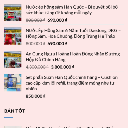
Nước ép hồng sâm Hàn Quốc – Bí quyết bồi bổ
sức khỏe, tăng đề kháng mỗi ngày
800.000
₫
690.000
₫
Nước Ép Hồng Sâm 6 Năm Tuổi Daedong DKG –
Hồng Sâm, Hoa Chuông, Đông Trùng Hạ Thảo
800.000
₫
690.000
₫
An Cung Ngưu Hoàng Hoàn Đồng Nhân Đường
Hộp Đỏ Chính Hãng
4.300.000
₫
3.800.000
₫
Set phấn Su:m Hàn Quốc chính hãng – Cushion
cao cấp kèm lõi refill, trang điểm mỏng nhẹ tự
nhiên
850.000
₫
BÁN TỐT