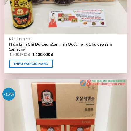
NẤM LINH CHI
Nấm Linh Chi Đỏ GeumSan Hàn Quốc Tặng 1 hũ cao sâm
Samsung
1.500.000
₫
1.100.000
₫
THÊM VÀO GIỎ HÀNG
-17%