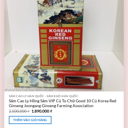
SÂM CAO LY HÀN QUỐC - SÂM KHÔ HÀN QUỐC
Sâm Cao Ly Hồng Sâm VIP Củ To Chữ Good 10 Củ Korea Red
Ginseng Joongang Ginseng Farming Association
2.500.000
₫
1.890.000
₫
THÊM VÀO GIỎ HÀNG