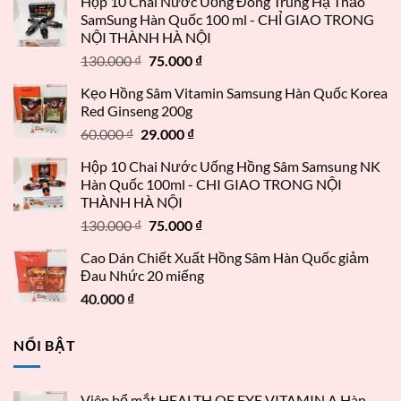
Hộp 10 Chai Nước Uống Đông Trùng Hạ Thảo
SamSung Hàn Quốc 100 ml - CHỈ GIAO TRONG
NỘI THÀNH HÀ NỘI
130.000
₫
75.000
₫
Kẹo Hồng Sâm Vitamin Samsung Hàn Quốc Korea
Red Ginseng 200g
60.000
₫
29.000
₫
Hộp 10 Chai Nước Uống Hồng Sâm Samsung NK
Hàn Quốc 100ml - CHI GIAO TRONG NỘI
THÀNH HÀ NỘI
130.000
₫
75.000
₫
Cao Dán Chiết Xuất Hồng Sâm Hàn Quốc giảm
Đau Nhức 20 miếng
40.000
₫
NỔI BẬT
Viên bổ mắt HEALTH OF EYE VITAMIN A Hàn