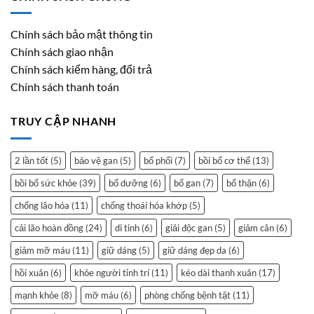
Chính sách bảo mật thông tin
Chính sách giao nhận
Chính sách kiểm hàng, đổi trả
Chính sách thanh toán
TRUY CẬP NHANH
2 lần tốt
(5)
bảo vệ gan
(5)
bổ phổi
(7)
bồi bổ cơ thể
(13)
bồi bổ sức khỏe
(39)
bổ dưỡng
(6)
bổ gan
(7)
bổ thận
(6)
chống lão hóa
(11)
chống thoái hóa khớp
(5)
cải lão hoàn đồng
(24)
di tinh
(6)
giải độc gan
(5)
giảm cân
(6)
giảm mỡ máu
(11)
giữ dáng
(5)
giữ dáng đẹp da
(6)
hồi xuân
(6)
khỏe người tỉnh trí
(11)
kéo dài thanh xuân
(17)
mạnh khỏe
(8)
mỡ máu
(6)
phòng chống bệnh tật
(11)