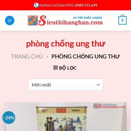
Bỏ
: 0989.721.695
Hotline Call/Zalo/SMS
qua
nội
0
dung
phòng chống ung thư
TRANG CHỦ
»
PHÒNG CHỐNG UNG THƯ
BỘ LỌC
-24%