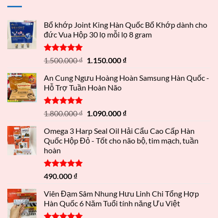
Bổ khớp Joint King Hàn Quốc Bổ Khớp dành cho
đức Vua Hộp 30 lọ mỗi lọ 8 gram
Được xếp
1.500.000
₫
1.150.000
₫
hạng
5.00
5 sao
An Cung Ngưu Hoàng Hoàn Samsung Hàn Quốc -
Hỗ Trợ Tuần Hoàn Não
Được xếp
1.800.000
₫
1.090.000
₫
hạng
5.00
5 sao
Omega 3 Harp Seal Oil Hải Cẩu Cao Cấp Hàn
Quốc Hộp Đỏ - Tốt cho não bộ, tim mạch, tuần
hoàn
Được xếp
490.000
₫
hạng
5.00
5 sao
Viên Đạm Sâm Nhung Hưu Linh Chi Tổng Hợp
Hàn Quốc 6 Năm Tuổi tính năng Ưu Việt