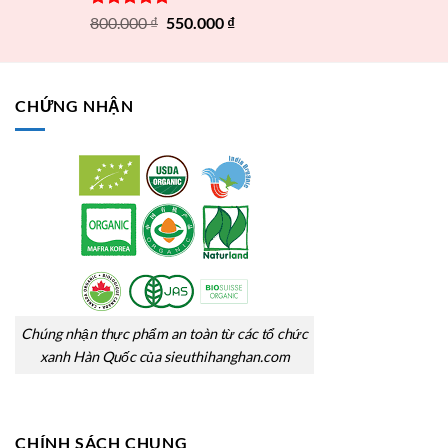
Được xếp
800.000
₫
550.000
₫
hạng
5.00
5 sao
CHỨNG NHẬN
Chúng nhận thực phẩm an toàn từ các tổ chức
xanh Hàn Quốc của sieuthihanghan.com
CHÍNH SÁCH CHUNG