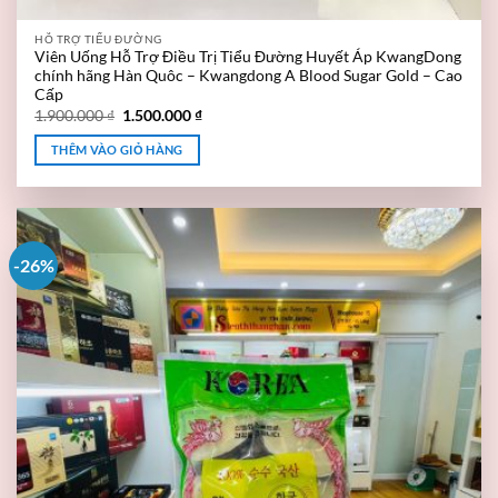
HỖ TRỢ TIỂU ĐƯỜNG
Viên Uống Hỗ Trợ Điều Trị Tiểu Đường Huyết Áp KwangDong
chính hãng Hàn Quôc – Kwangdong A Blood Sugar Gold – Cao
Cấp
1.900.000
₫
1.500.000
₫
THÊM VÀO GIỎ HÀNG
-26%