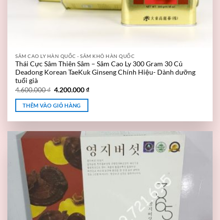
SÂM CAO LY HÀN QUỐC - SÂM KHÔ HÀN QUỐC
Thái Cực Sâm Thiên Sâm – Sâm Cao Ly 300 Gram 30 Củ
Deadong Korean TaeKuk Ginseng Chính Hiệu- Dành dưỡng
tuổi già
4.600.000
₫
4.200.000
₫
THÊM VÀO GIỎ HÀNG