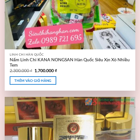
LINH CHI HÀN QUỐC
Nấm Linh Chi KANA NONGSAN Hàn Quốc Siêu Xịn Xò Nhiều
Tem
2.300.000
₫
1.700.000
₫
THÊM VÀO GIỎ HÀNG