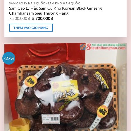
SÂM CAO LY HÀN QUỐC - SÂM KHÔ HÀN QUỐC
Sâm Cao Ly Hắc Sâm Củ Khô Korean Black Ginseng
Chamhansam Siêu Thượng Hạng
7.500.000
₫
5.700.000
₫
THÊM VÀO GIỎ HÀNG
-27%