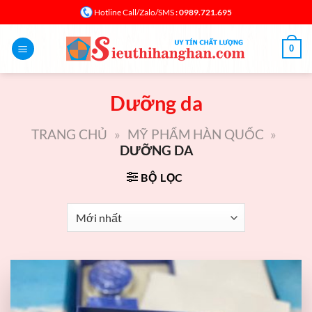
Bỏ
: 0989.721.695
Hotline Call/Zalo/SMS
qua
nội
0
dung
Dưỡng da
TRANG CHỦ
»
MỸ PHẨM HÀN QUỐC
»
DƯỠNG DA
BỘ LỌC