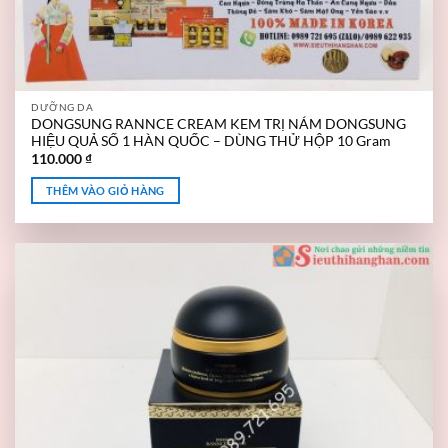
DƯỠNG DA
DONGSUNG RANNCE CREAM KEM TRỊ NÁM DONGSUNG
HIỆU QUẢ SỐ 1 HÀN QUỐC – DÙNG THỬ HỘP 10 Gram
110.000
₫
THÊM VÀO GIỎ HÀNG