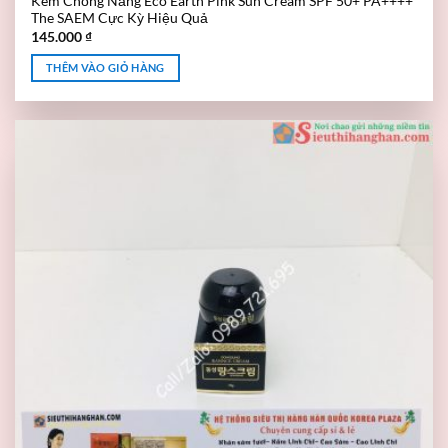
Kem Chống Nắng Eco Earth Pink Sun Cream SPF 50+ PA++++
The SAEM Cực Kỳ Hiệu Quả
145.000
₫
THÊM VÀO GIỎ HÀNG