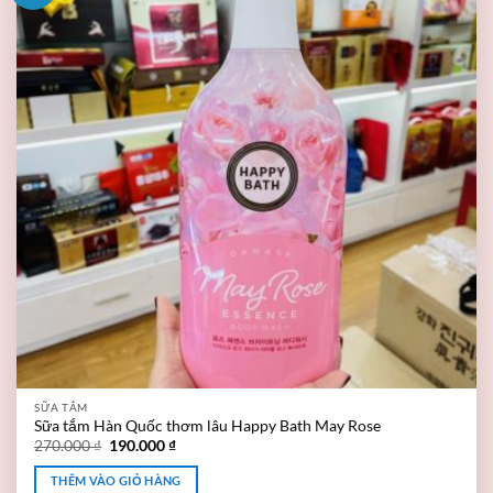
SỮA TẮM
Sữa tắm Hàn Quốc thơm lâu Happy Bath May Rose
270.000
₫
190.000
₫
THÊM VÀO GIỎ HÀNG