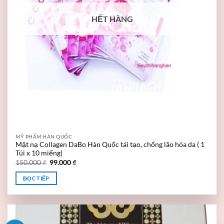
HẾT HÀNG
MỸ PHẨM HÀN QUỐC
Mặt nạ Collagen DaBo Hàn Quốc tái tạo, chống lão hóa da ( 1
Túi x 10 miếng)
150.000
₫
99.000
₫
ĐỌC TIẾP