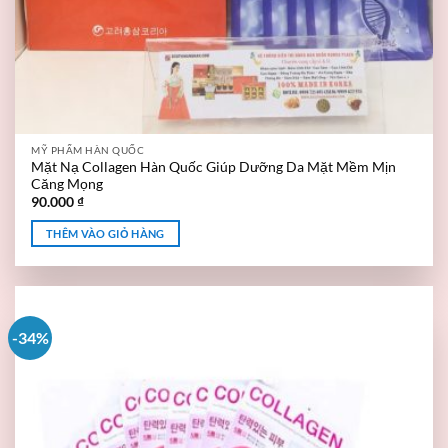
MỸ PHẨM HÀN QUỐC
Mặt Nạ Collagen Hàn Quốc Giúp Dưỡng Da Mặt Mềm Mịn
Căng Mọng
90.000
₫
THÊM VÀO GIỎ HÀNG
-34%