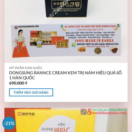
MỸ PHẨM HÀN QUỐC
DONGSUNG RANNCE CREAM KEM TRỊ NÁM HIỆU QUẢ SỐ
1 HÀN QUỐC
690.000
₫
THÊM VÀO GIỎ HÀNG
-21%