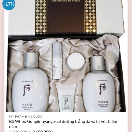
-17%
MỸ PHẨM HÀN QUỐC
Bộ Whoo Gongjinhyang Seol dưỡng trắng da và trị vết thâm
nám
2.600.000
₫
2.150.000
₫