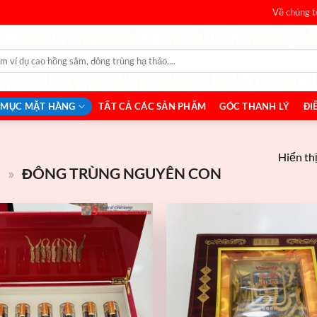
Về chúng t
 MỤC MẶT HÀNG
TẤT CẢ CÁC SẢN PHẨM
GÓC THANH LÝ
ĐI
Hiển thị
O
»
ĐÔNG TRÙNG NGUYÊN CON