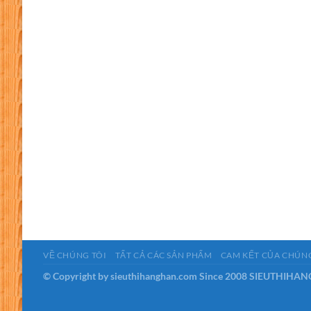
VỀ CHÚNG TÔI
TẤT CẢ CÁC SẢN PHẨM
CAM KẾT CỦA CHÚNG
© Copyright by sieuthihanghan.com Since 2008 SIEUTHIHAN