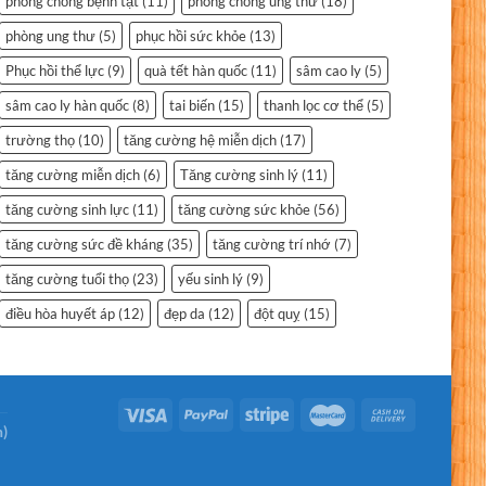
phòng chống bệnh tật
(11)
phòng chống ung thư
(18)
phòng ung thư
(5)
phục hồi sức khỏe
(13)
Phục hồi thể lực
(9)
quà tết hàn quốc
(11)
sâm cao ly
(5)
sâm cao ly hàn quốc
(8)
tai biến
(15)
thanh lọc cơ thể
(5)
trường thọ
(10)
tăng cường hệ miễn dịch
(17)
tăng cường miễn dịch
(6)
Tăng cường sinh lý
(11)
tăng cường sinh lực
(11)
tăng cường sức khỏe
(56)
tăng cường sức đề kháng
(35)
tăng cường trí nhớ
(7)
tăng cường tuổi thọ
(23)
yếu sinh lý
(9)
điều hòa huyết áp
(12)
đẹp da
(12)
đột quỵ
(15)
n)