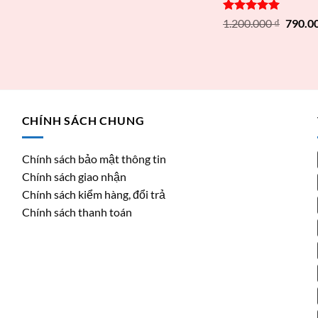
Được xếp
1.200.000
₫
790.0
hạng
5.00
5 sao
CHÍNH SÁCH CHUNG
Chính sách bảo mật thông tin
Chính sách giao nhận
Chính sách kiểm hàng, đổi trả
Chính sách thanh toán