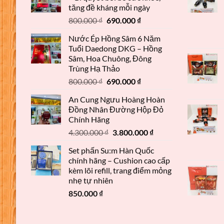
tăng đề kháng mỗi ngày
800.000
₫
690.000
₫
Nước Ép Hồng Sâm 6 Năm
Tuổi Daedong DKG – Hồng
Sâm, Hoa Chuông, Đông
Trùng Hạ Thảo
800.000
₫
690.000
₫
An Cung Ngưu Hoàng Hoàn
Đồng Nhân Đường Hộp Đỏ
Chính Hãng
4.300.000
₫
3.800.000
₫
Set phấn Su:m Hàn Quốc
chính hãng – Cushion cao cấp
kèm lõi refill, trang điểm mỏng
nhẹ tự nhiên
850.000
₫