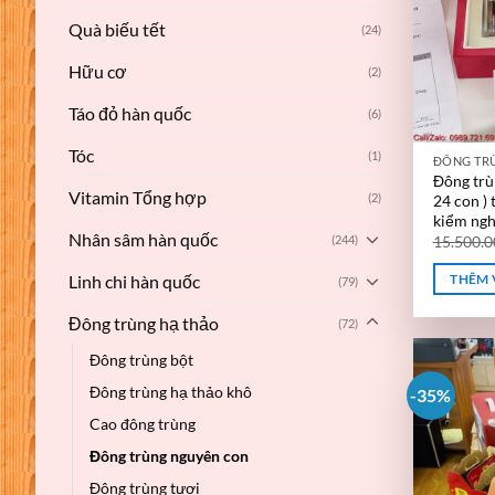
Quà biếu tết
(24)
Hữu cơ
(2)
Táo đỏ hàn quốc
(6)
Tóc
(1)
ĐÔNG TR
Đông trù
Vitamin Tổng hợp
(2)
24 con )
kiểm ng
Nhân sâm hàn quốc
(244)
15.500.
Linh chi hàn quốc
THÊM 
(79)
Đông trùng hạ thảo
(72)
Đông trùng bột
Đông trùng hạ thảo khô
-35%
Cao đông trùng
Đông trùng nguyên con
Đông trùng tươi