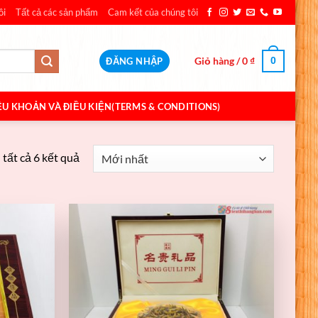
ôi
Tất cả các sản phẩm
Cam kết của chúng tôi
Giỏ hàng /
0
₫
0
ĐĂNG NHẬP
ỀU KHOẢN VÀ ĐIỀU KIỆN(TERMS & CONDITIONS)
 tất cả 6 kết quả