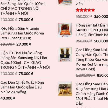
SamSung Hàn Quốc 100 ml -
viên
CHỈ GIAO TRONG NỘI
THÀNH HÀ NỘI
Được xếp
550.000
₫
350.00
130.000
₫
75.000
₫
hạng
5.00
5 sao
Hồng sâm lát tẩm 
Kẹo Hồng Sâm Vitamin
SAMBOK 200g Nh
Samsung Hàn Quốc Korea
Hàn Quốc Chính h
Red Ginseng 200g
950.000
₫
500.00
60.000
₫
29.000
₫
Cao Hồng Sâm Núi
Hộp 10 Chai Nước Uống
Cung Hàn Quốc T
Hồng Sâm Samsung NK Hàn
Tạng Khóa Rùa Vàn
Quốc 100ml - CHI GIAO
Korea Red Ginseng 
TRONG NỘI THÀNH HÀ NỘI
Royal Gold)
130.000
₫
75.000
₫
1.200.000
₫
850.0
Cao Dán Chiết Xuất Hồng
Cao Hồng Sâm Hàn
Sâm Hàn Quốc giảm Đau
4 Lọ Samsung Hàn
Nhức 20 miếng
Chính Hãng Dành 
40.000
₫
Mới Phẫu Thuật H
Dậy