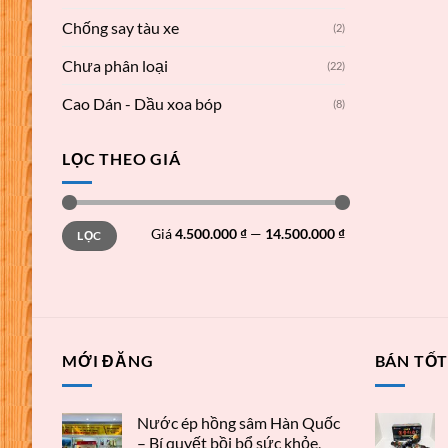
Chống say tàu xe
(2)
Chưa phân loại
(22)
Cao Dán - Dầu xoa bóp
(8)
LỌC THEO GIÁ
Giá
Giá
Giá
4.500.000 ₫
—
14.500.000 ₫
LỌC
thấp
cao
nhất
nhất
MỚI ĐĂNG
BÁN TỐ
Nước ép hồng sâm Hàn Quốc
– Bí quyết bồi bổ sức khỏe,