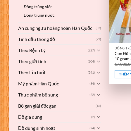
Đông trùng viên
Đông trùng nước
An cung ngưu hoàng hoàn Hàn Quốc
(33)
Tinh dầu thông đỏ
(22)
ĐÔNG TR
Theo Bệnh Lý
(227)
Con Đông
10 gram 
Theo giới tính
(204)
17.000.
Theo lứa tuổi
(241)
THÊM 
Mỹ phẩm Hàn Quốc
(34)
Thực phẩm bổ sung
(22)
Bổ gan giải độc gan
(16)
Đồ gia dụng
(2)
Đồ dùng sinh hoạt
(24)