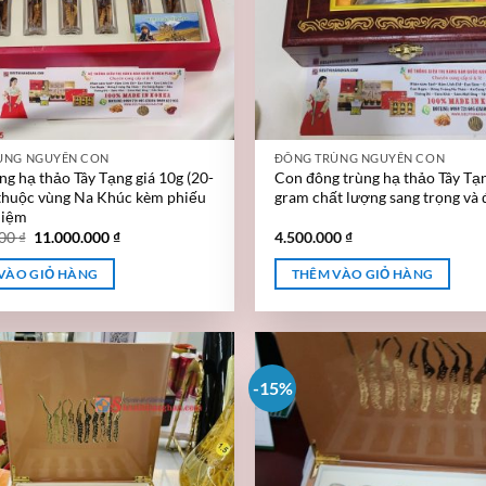
ÙNG NGUYÊN CON
ĐÔNG TRÙNG NGUYÊN CON
ng hạ thảo Tây Tạng giá 10g (20-
Con đông trùng hạ thảo Tây Tạ
 thuộc vùng Na Khúc kèm phiếu
gram chất lượng sang trọng và
hiệm
000
₫
11.000.000
₫
4.500.000
₫
VÀO GIỎ HÀNG
THÊM VÀO GIỎ HÀNG
-15%