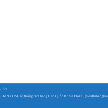
 TÔI
GHAN.COM Hệ thống cửa hàng Hàn Quốc Korea Plaza - (sieuthihangha