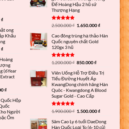
Đế Hoàng Hậu 2 hũ sứ
Thượng Hạng
0
₫
Được xếp
2.500.000
₫
1.650.000
₫
hạng
5.00
mật ong
5 sao
ập Khẩu
Cao đông trùng hạ thảo Hàn
ãng
Quốc nguyên chất Gold
120gx 3 hũ
0
₫
 Hoàng
Được xếp
1.200.000
₫
850.000
₫
hượng
hạng
5.00
g (6Year
5 sao
Viên Uống Hỗ Trợ Điều Trị
Extract
Tiểu Đường Huyết Áp
KwangDong chính hãng Hàn
00
₫
Quôc - Kwangdong A Blood
Sugar Gold - Cao Cấp
 Quốc Hộp
 Quốc
Được xếp
1.900.000
₫
1.500.000
₫
Cho Người
hạng
5.00
oặc Ốm
5 sao
Sâm Cao Ly 6 tuổi DaeDong
Hàn Quốc Loại To (6-10 củ)