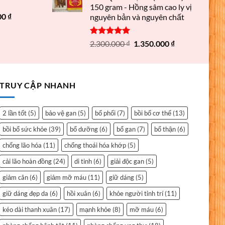
150 gram - Hồng sâm cao ly vị
00
₫
nguyên bản và nguyên chất
Được xếp
2.300.000
₫
1.350.000
₫
hạng
5.00
5 sao
TRUY CẬP NHANH
2 lần tốt
(5)
bảo vệ gan
(5)
bổ phổi
(7)
bồi bổ cơ thể
(13)
bồi bổ sức khỏe
(39)
bổ dưỡng
(6)
bổ gan
(7)
bổ thận
(6)
chống lão hóa
(11)
chống thoái hóa khớp
(5)
cải lão hoàn đồng
(24)
di tinh
(6)
giải độc gan
(5)
giảm cân
(6)
giảm mỡ máu
(11)
giữ dáng
(5)
giữ dáng đẹp da
(6)
hồi xuân
(6)
khỏe người tỉnh trí
(11)
kéo dài thanh xuân
(17)
mạnh khỏe
(8)
mỡ máu
(6)