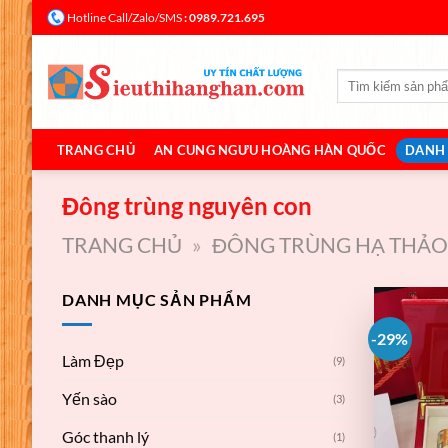
Bỏ
: 0989.721.695
Hotline Call/Zalo/SMS
qua
nội
Tìm
dung
kiếm:
TRANG CHỦ
AN CUNG NGƯU HOÀNG HÀN QUỐC
DANH
Đông trùng nguyên con
TRANG CHỦ
»
ĐÔNG TRÙNG HẠ THẢ
DANH MỤC SẢN PHẨM
-29%
Làm Đẹp
(9)
Yến sào
(3)
Góc thanh lý
(1)