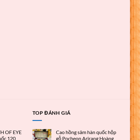
TOP ĐÁNH GIÁ
TH OF EYE
Cao hồng sâm hàn quốc hộp
ốc 120
gỗ Pocheon Arirang Hoàng