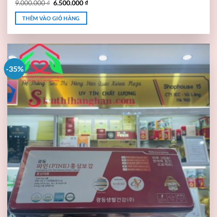
9.000.000
₫
6.500.000
₫
THÊM VÀO GIỎ HÀNG
-35%