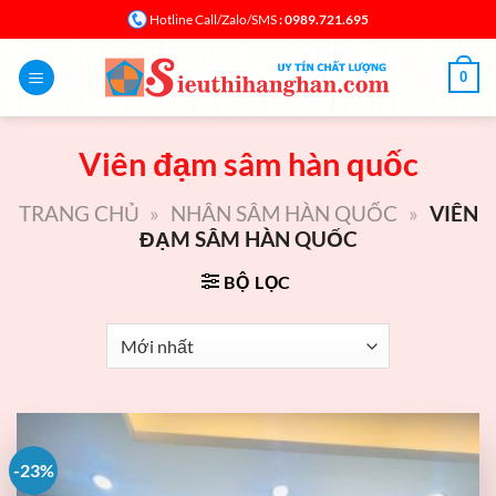
Bỏ
: 0989.721.695
Hotline Call/Zalo/SMS
qua
nội
0
dung
Viên đạm sâm hàn quốc
TRANG CHỦ
»
NHÂN SÂM HÀN QUỐC
»
VIÊN
ĐẠM SÂM HÀN QUỐC
BỘ LỌC
-23%