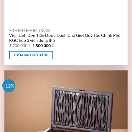
VIÊN ĐẠM SÂM HÀN QUỐC
Viên Linh Đơn Tiên Dược Dành Cho Giới Quý Tộc Chính Phủ
KGC hộp 3 viên dùng thử
1.700.000
₫
1.500.000
₫
THÊM VÀO GIỎ HÀNG
-12%