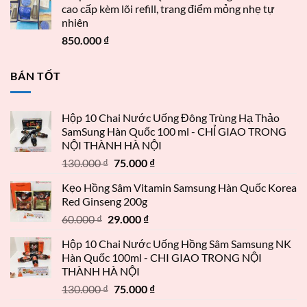
cao cấp kèm lõi refill, trang điểm mỏng nhẹ tự
nhiên
850.000
₫
BÁN TỐT
Hộp 10 Chai Nước Uống Đông Trùng Hạ Thảo
SamSung Hàn Quốc 100 ml - CHỈ GIAO TRONG
NỘI THÀNH HÀ NỘI
130.000
₫
75.000
₫
Kẹo Hồng Sâm Vitamin Samsung Hàn Quốc Korea
Red Ginseng 200g
60.000
₫
29.000
₫
Hộp 10 Chai Nước Uống Hồng Sâm Samsung NK
Hàn Quốc 100ml - CHI GIAO TRONG NỘI
THÀNH HÀ NỘI
130.000
₫
75.000
₫