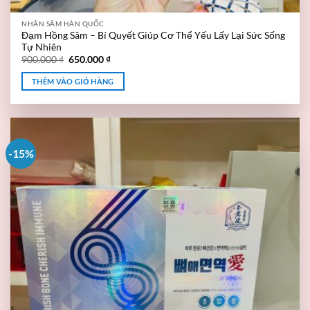
NHÂN SÂM HÀN QUỐC
Đạm Hồng Sâm – Bí Quyết Giúp Cơ Thể Yếu Lấy Lại Sức Sống
Tự Nhiên
900.000
₫
650.000
₫
THÊM VÀO GIỎ HÀNG
-15%