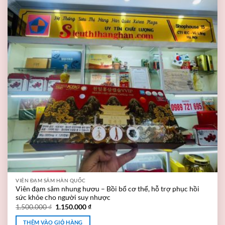
VIÊN ĐẠM SÂM HÀN QUỐC
Viên đạm sâm nhung hươu – Bồi bổ cơ thể, hỗ trợ phục hồi
sức khỏe cho người suy nhược
1.500.000
₫
1.150.000
₫
THÊM VÀO GIỎ HÀNG