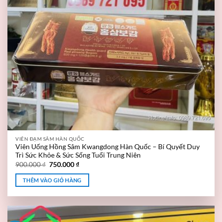
VIÊN ĐẠM SÂM HÀN QUỐC
Viên Uống Hồng Sâm Kwangdong Hàn Quốc – Bí Quyết Duy
Trì Sức Khỏe & Sức Sống Tuổi Trung Niên
900.000
₫
750.000
₫
THÊM VÀO GIỎ HÀNG