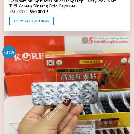
Đạm sâm nhung hươu linh chi tổng Hợp Hàn Quốc 6 Năm
Tuổi Korean Ginseng Gold Capsules
750.000
₫
550.000
₫
THÊM VÀO GIỎ HÀNG
-31%