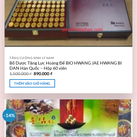
TĂNG CƯỜNG SINH LÝ NAM
Bổ Dược Tăng Lực Hoàng Đế BIO HWANG JAE HWANG BI
DAN Hàn Quốc – Hộp 60 viên
1.500.000
₫
890.000
₫
THÊM VÀO GIỎ HÀNG
-14%