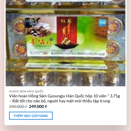
NHÂN SÂM HÀN QUỐC
Viên hoàn Hồng Sâm Gyoungju Hàn Quốc hộp 10 viên * 3.75g
– Rất tốt cho não bộ, người hay mệt mỏi thiếu tập trung
290.000
₫
249.000
₫
THÊM VÀO GIỎ HÀNG