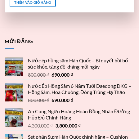
THÊM VÀO GIỎ HÀNG
MỚI ĐĂNG
Nước ép hồng sâm Hàn Quốc – Bí quyết bồi bổ
sức khỏe, tăng đề kháng mỗi ngày
800.000
₫
690.000
₫
Nước Ép Hồng Sâm 6 Năm Tuổi Daedong DKG –
Hồng Sâm, Hoa Chuông, Đông Trùng Hạ Thảo
800.000
₫
690.000
₫
An Cung Ngưu Hoàng Hoàn Đồng Nhân Đường
Hộp Đỏ Chính Hãng
4.300.000
₫
3.800.000
₫
Set phấn Su:m Hàn Quốc chính hãng – Cushion