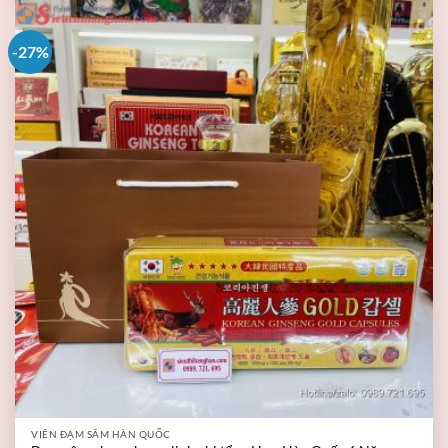
-27%
VIÊN ĐẠM SÂM HÀN QUỐC