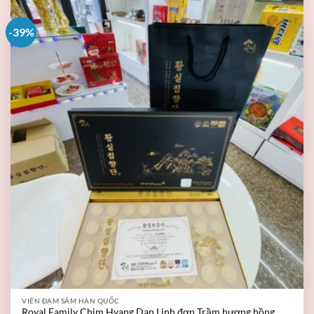
-39%
VIÊN ĐẠM SÂM HÀN QUỐC
Royal Family Chim Hyang Dan Linh đơn Trầm hương hồng