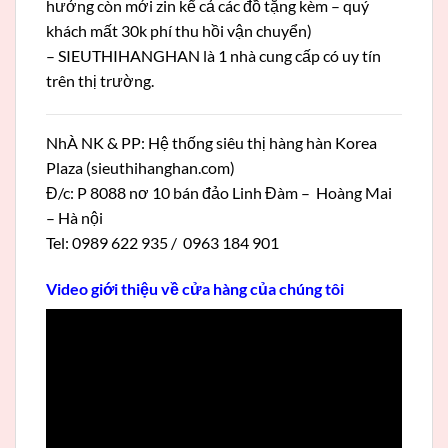
hưởng còn mới zin kể cả các đồ tặng kèm – quý
khách mất 30k phí thu hồi vận chuyển)
– SIEUTHIHANGHAN là 1 nhà cung cấp có uy tín
trên thị trường.
NhÀ NK & PP: Hệ thống siêu thị hàng hàn Korea
Plaza (sieuthihanghan.com)
Đ/c: P 8088 nơ 10 bán đảo Linh Đàm – Hoàng Mai
– Hà nội
Tel: 0989 622 935 / 0963 184 901
Video giới thiệu về cửa hàng của chúng tôi