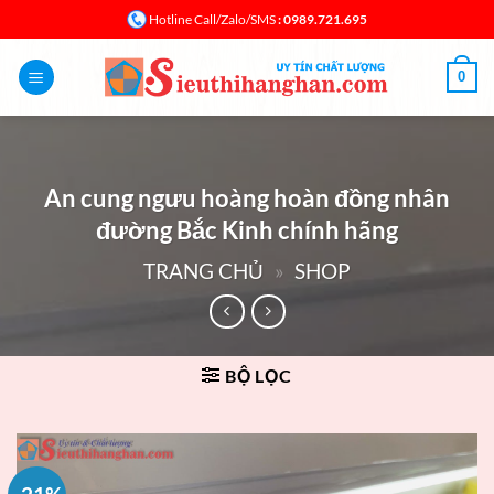
Bỏ
: 0989.721.695
Hotline Call/Zalo/SMS
qua
nội
0
dung
An cung ngưu hoàng hoàn đồng nhân
đường Bắc Kinh chính hãng
TRANG CHỦ
»
SHOP
BỘ LỌC