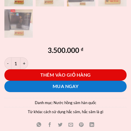
3.500.000
₫
Nước Hắc Sâm Hàn Quốc – Bồi Bổ Thể Lực, Tăng Cường Sức Khỏe T
THÊM VÀO GIỎ HÀNG
MUA NGAY
Danh mục:
Nước hồng sâm hàn quốc
Từ khóa:
cách sử dụng hắc sâm
,
hắc sâm là gì