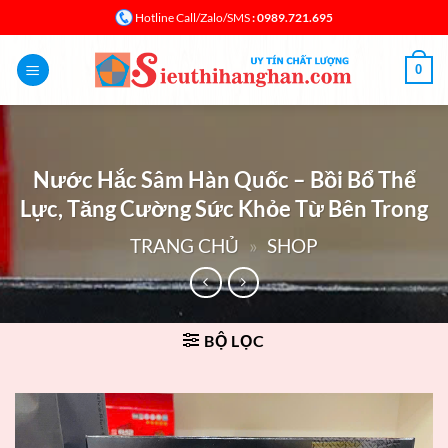
Bỏ
: 0989.721.695
Hotline Call/Zalo/SMS
qua
nội
0
dung
Nước Hắc Sâm Hàn Quốc – Bồi Bổ Thể
Lực, Tăng Cường Sức Khỏe Từ Bên Trong
TRANG CHỦ
»
SHOP
BỘ LỌC