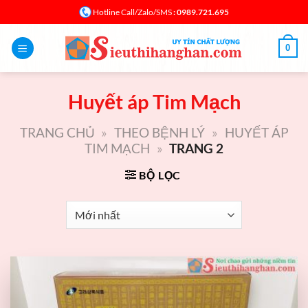
Bỏ
: 0989.721.695
Hotline Call/Zalo/SMS
qua
nội
0
dung
Huyết áp Tim Mạch
TRANG CHỦ
»
THEO BỆNH LÝ
»
HUYẾT ÁP
TIM MẠCH
»
TRANG 2
BỘ LỌC