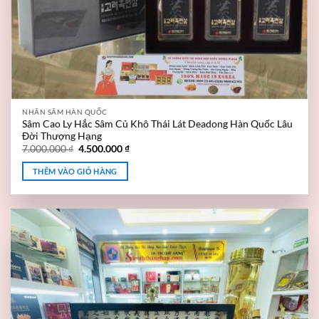
NHÂN SÂM HÀN QUỐC
Sâm Cao Ly Hắc Sâm Củ Khô Thái Lát Deadong Hàn Quốc Lâu
Đời Thượng Hạng
7.000.000
₫
4.500.000
₫
THÊM VÀO GIỎ HÀNG