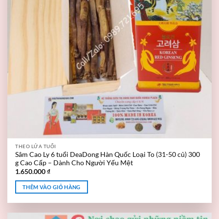
THEO LỨA TUỔI
Sâm Cao Ly 6 tuổi DeaDong Hàn Quốc Loại To (31-50 củ) 300
g Cao Cấp – Dành Cho Người Yếu Mệt
1.650.000
₫
THÊM VÀO GIỎ HÀNG