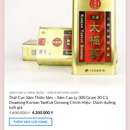
SÂM CAO LY HÀN QUỐC - SÂM KHÔ HÀN QUỐC
Thái Cực Sâm Thiên Sâm – Sâm Cao Ly 300 Gram 30 Củ
Deadong Korean TaeKuk Ginseng Chính Hiệu- Dành dưỡng
tuổi già
4.600.000
₫
4.200.000
₫
THÊM VÀO GIỎ HÀNG