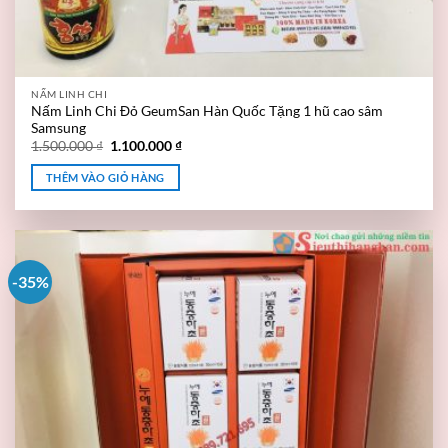
NẤM LINH CHI
Nấm Linh Chi Đỏ GeumSan Hàn Quốc Tặng 1 hũ cao sâm
Samsung
1.500.000
₫
1.100.000
₫
THÊM VÀO GIỎ HÀNG
-35%