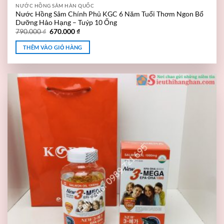
NƯỚC HỒNG SÂM HÀN QUỐC
Nước Hồng Sâm Chính Phủ KGC 6 Năm Tuổi Thơm Ngon Bổ
Dưỡng Hảo Hạng – Tuýp 10 Ống
790.000
₫
670.000
₫
THÊM VÀO GIỎ HÀNG